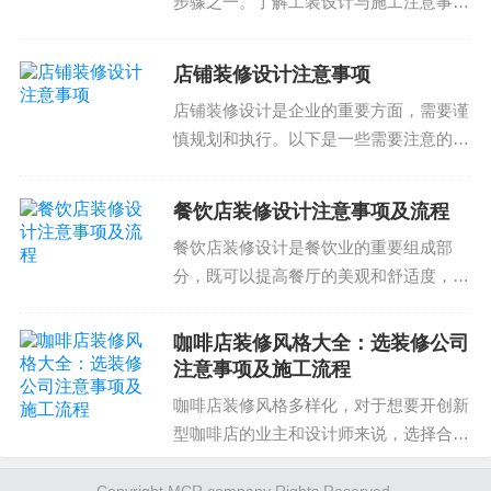
步骤之一。了解工装设计与施工注意事项
以帮助您避免潜在问题和提高装修质量。我们的公
对提高工作效率和质量至关重要。在实践
司提供专业的老房装修设计服务，欢迎您咨询和合
中，我们发现很多客户在进行装修或者翻
店铺装修设计注意事项
作。
新时忽视了小小的注意事项导致的问题。
店铺装修设计是企业的重要方面，需要谨
比如，设计师在选择材...
慎规划和执行。以下是一些需要注意的事
项：选择合适的材料材料的选择直接影响
到店铺装修的质量和美观性。需要选择耐
餐饮店装修设计注意事项及流程
用、易清洁、符合商业风格的材料。例
餐饮店装修设计是餐饮业的重要组成部
如，地板可以选择耐磨的...
分，既可以提高餐厅的美观和舒适度，也
可以体现餐厅的品牌和风格。在选择餐饮
店装修设计方案时，需要注意以下几个方
咖啡店装修风格大全：选装修公司
面：1. 设计风格和主题餐饮店的设计风格
注意事项及施工流程
和主题应与餐厅的品...
咖啡店装修风格多样化，对于想要开创新
型咖啡店的业主和设计师来说，选择合适
的装修公司及施工流程同样是重中之重。
咖啡店装修公司应具备专业的设计团队、