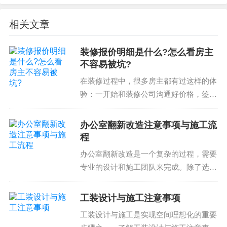
根据装修需求选择合适的装饰材料和设备，避免过
相关文章
度装饰和浪费。
预算控制注意事项
装修报价明细是什么?怎么看房主
不容易被坑?
预算控制是老房装修设计中的一个重要环节，需要
在装修过程中，很多房主都有过这样的体
根据客户的需求和装修预算选择合适的装修方案。
验：一开始和装修公司沟通好价格，签了
以下几点需要注意：
协议，可结果交付时却又追加了很多费
用。这些追加的费用为什么会出现?什么
根据客户的需求和装修预算制定合理的装修预算
办公室翻新改造注意事项与施工流
是装修报价明细?装修报价明细是指在装
程
表，确保每个步骤的预算和完成时间。
修过程中，工程师根据客...
办公室翻新改造是一个复杂的过程，需要
选择合适的装修材料和设备，确保预算控制和质量
专业的设计和施工团队来完成。除了选择
保证。
合适的装修公司和设计师以外，了解办公
严格控制装修成本，避免超出预算导致的后果。
室翻新改造的注意事项和施工流程也非常
工装设计与施工注意事项
老房装修设计需要注意的事项包括选材、施工流
重要。这样可以帮助您高效完成改造，达
工装设计与施工是实现空间理想化的重要
程、设计风格、预算控制等。了解这些注意事项可
到美观且高效的办公空...