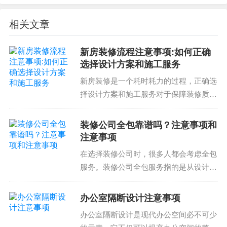
预算控制，避免资金流失和经济损失；完善的施工
相关文章
流程管理，确保项目按时完成和质量达标
新房装修流程注意事项:如何正确
总之，广州装修报价的成本浮动范围较大，取决于
选择设计方案和施工服务
项目的规模、装修的类型、材料的选择等。合理控
新房装修是一个耗时耗力的过程，正确选
制预算，选择合适的装修公司，找到适合的设计方
择设计方案和施工服务对于保障装修质量
案，是找到房子装修设计变得更加顺利。因此，要
和满足个人需求非常重要。因此，了解新
想了解更多关于装修报价的问题，不妨来和我们联
房装修流程注意事项是非常必要的。新房
装修公司全包靠谱吗？注意事项和
系，专业的装修团队为您提供最合适的方案
装修流程注意事项新房装修流程通常包括
注意事项
以下几个步骤：第一步...
在选择装修公司时，很多人都会考虑全包
服务。装修公司全包服务指的是从设计到
施工，包括材料采购和验收的整体服务。
那么，装修公司全包靠谱吗？本文将为您
办公室隔断设计注意事项
详细介绍装修公司全包服务的注意事项和
办公室隔断设计是现代办公空间必不可少
注意事项，帮助您在选...