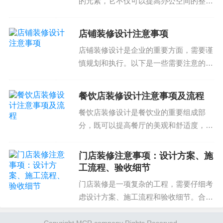
的元素，它不仅可以提高办公空间的整体
效率，还可以提供私密的工作环境。然
而，隔断设计需要考虑多个因素，包括空
店铺装修设计注意事项
间尺寸、人员流动、功能需求等。以下是
店铺装修设计是企业的重要方面，需要谨
办公室隔断设计的注意事...
慎规划和执行。以下是一些需要注意的事
项：选择合适的材料材料的选择直接影响
到店铺装修的质量和美观性。需要选择耐
餐饮店装修设计注意事项及流程
用、易清洁、符合商业风格的材料。例
餐饮店装修设计是餐饮业的重要组成部
如，地板可以选择耐磨的...
分，既可以提高餐厅的美观和舒适度，也
可以体现餐厅的品牌和风格。在选择餐饮
店装修设计方案时，需要注意以下几个方
门店装修注意事项：设计方案、施
面：1. 设计风格和主题餐饮店的设计风格
工流程、验收细节
和主题应与餐厅的品...
门店装修是一项复杂的工程，需要仔细考
虑设计方案、施工流程和验收细节。合理
的设计可以提高门店的吸引力和竞争力，
而优质的施工流程可以保证项目的顺利完