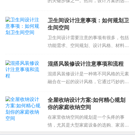
的关键步骤之一。然而，设计方案的选择
和实施需要注意很多细节。下面我们就来
A：装修公司售后服务是指装修公司在装修工程完成
探讨一下办公室装修设计方案注意事项。
后，提供的售后支持和服务。包括质量保证、售后
卫生间设计注意事项：如何规划卫
选择合适的设计风格办公室装修设计风格
生间空间
服务渠道和售后服务内容等方面。
需要与企业文化和品牌...
卫生间设计需要注意的事项有很多，包括
Q：什么是质量保证？
功能需求、空间规划、设计风格、材料选
择等。优质的卫生间设计可以提高居住品
A：质量保证是指装修公司保证工程质量，不低于国
质和整体生活质量，而不良的设计则可能
混搭风装修设计注意事项和流程
家标准，提供质保书，承诺一定的质量标准等。
带来很多不便和不舒适。因此，卫生间的
混搭风装修设计是一种将不同风格的元素
设计需要认真规划，合...
Q：什么是售后服务渠道？
融合在一起的设计风格，它通过巧妙的搭
配来创造出独特的空间效果。这种风格不
A：售后服务渠道是指客户可以联系售后服务的方式
仅可以让您的空间变得有趣独特，还可以
全屋收纳设计方案:如何精心规划
和时间，包括电话、邮件、在线客服等多种方式。
使您的生活变得更加充实。那么，如何选
你的家庭收纳空间
择适合自己的混搭风装...
在家里收纳空间的规划是一个头疼的事
情，尤其是大型家庭设备的选购、家居布
置以及日常生活的杂物收纳问题。然而，