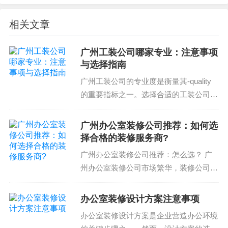
供客户需要的售后服务内容。
相关文章
以上就是装修公司售后服务注意事项的总结。通过
广州工装公司哪家专业：注意事项
了解这些注意事项，大家可以更好地选择装修公
与选择指南
司，并避免装修后出现的质量问题或矛盾。同时，
广州工装公司的专业度是衡量其-quality
好的售后服务也是客户对装修公司的一种认可和信
的重要指标之一。选择合适的工装公司对
任。因此，装修公司应高度重视售后服务工作，并
于完成装修项目至关重要。那么，广州工
提供优质的售后服务，让客户更放心地选择装修公
装公司哪家专业？本文将为您提供相关的
广州办公室装修公司推荐：如何选
司。有任何问题，请联系我们，我们将为您提供最
注意事项和选择指南，帮助您找到满足需
择合格的装修服务商?
好的装修服务和售后支持。
求的装修合...
广州办公室装修公司推荐：怎么选？ 广
州办公室装修公司市场繁华，装修公司很
常见问题
多，但找一个靠谱的装修服务商并不是件
容易的事。你需要对装修公司的注意事项
办公室装修设计方案注意事项
有所了解，选择专业的设计方案、了解施
办公室装修设计方案是企业营造办公环境
工和验收流程...
Q：什么是装修公司售后服务？