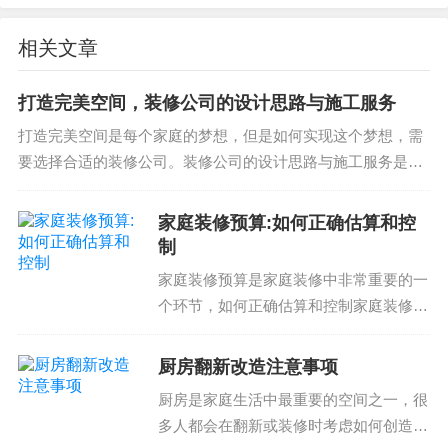
在选择装修公司时，如何判断他们提供的价格是否
相关文章
合理？除了考虑公司的经验和服务质量外，还需要
了解他们的价格计算方式。是不是仅仅是成本加利
打造完美空间，装修公司的设计思路与施工服务
润，还是还有其他因素？了解这些细节，可以帮助
打造完美空间是每个家庭的梦想，但是如何实现这个梦想，需
你避免一些潜在的风险，确保你的装修项目预算控
要选择合适的装修公司。装修公司的设计思路与施工服务是决
制科学合理。
定空间完美程度的关键因素之一。好的设计思路可以帮助 hom
eowners 设计出理想的空间布...
家庭装修预算:如何正确估算和控
2. 在选定公司后，如何确认价格
制
在选定装修公司后，如何确认价格是否合理？除了
家庭装修预算是家庭装修中非常重要的一
个环节，如何正确估算和控制家庭装修预
了解公司的价格计算方式外，还需要了解他们的价
算对于保证家庭装修质量和完成时间至关
格变动情况。在签订合同前，需要确认价格是否有
重要。那么，如何正确估算和控制家庭装
厨房翻新改造注意事项
任何变动，哪些因素会影响价格，如何避免公司因
修预算呢？家庭装修预算估算注意事项家
为这些因素而增加价格。了解这些细节，可以帮助
厨房是家庭生活中最重要的空间之一，很
庭装修预算估算是家庭...
多人都会在翻新或装修时考虑如何创造一
你避免一些潜在的风险，确保你的装修项目预算控