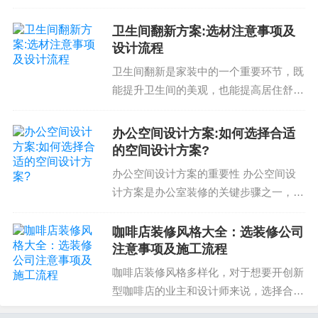
个高效、美观的厨房空间。以下是一些关
制科学合理。
于厨房翻新改造注意事项的内容，希望可
卫生间翻新方案:选材注意事项及
以帮助您打造理想的厨房。选择合适的设
了解了这些关于全包装修价格的注意事项，才能确
设计流程
计方案厨房翻新改造的...
保你的装修项目预算控制科学合理。在选择装修公
卫生间翻新是家装中的一个重要环节，既
司时，需要了解公司的价格计算方式，如何在保证
能提升卫生间的美观，也能提高居住舒适
质量的前提下，降低成本。同时，也需要了解公司
度。但是，卫生间翻新方案的设计和选材
的预算控制措施，包括对材料、劳动力、时间等的
需要注意事项和流程。了解这些知识可以
办公空间设计方案:如何选择合适
帮助您避免潜在问题和提高翻新效果。卫
预算分配。最后，也需要了解公司的设计方案选
的空间设计方案?
生间翻新方案的设计注...
择，如何在保证质量的前提下，降低成本。只有这
办公空间设计方案的重要性 办公空间设
样，才能确保你的装修项目预算控制科学合理，避
计方案是办公室装修的关键步骤之一，它
直接影响办公环境的舒适度和工作效率。
免一些潜在的风险。
一个合适的空间设计方案不仅能提高员工
咖啡店装修风格大全：选装修公司
如果你有任何关于全包装修价格的疑问或需求，欢
的工作积极性和满意度，还能帮助企业提
注意事项及施工流程
高工作效率和降低成本...
迎与我们联系，我们将为你提供专业的装修建议和
咖啡店装修风格多样化，对于想要开创新
服务。我们将帮助你完成装修项目，确保你的空间
型咖啡店的业主和设计师来说，选择合适
的装修公司及施工流程同样是重中之重。
美观、舒适、健康。不要犹豫，联系我们，我们将