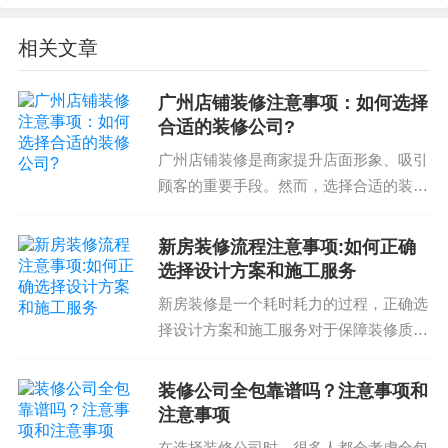
装修合同注意事项
相关文章
装修合同注意事项包括：
广州店铺装修注意事项：如何选择
合同条款应明确，包括装修范围、材料、价格、工
合适的装修公司?
期、验收标准等内容
广州店铺装修是商家提升店面形象、吸引
homeowner 应充分了解合同条款，避免出现双方不
顾客的重要手段。然而，选择合适的装修
公司是商家面临的挑战之一。以下是广州
必要的纠纷
店铺装修注意事项和选择装修公司的准
合同中应包括完善的施工质量保证和售后服务承诺
新房装修流程注意事项:如何正确
则。广州店铺装修注意事项广州店铺装修
选择设计方案和施工服务
homeowner 应选择信誉良好的装修公司
需要考虑多方面的因素，...
新房装修是一个耗时耗力的过程，正确选
装修签合同注意事项， homeowner 需要认真阅读合
择设计方案和施工服务对于保障装修质量
同条款，充分了解合同内容，避免出现不必要的纠
和满足个人需求非常重要。因此，了解新
纷。 homeowner 应选择信誉良好的装修公司，合同
房装修流程注意事项是非常必要的。新房
装修公司全包靠谱吗？注意事项和
中应包括完善的施工质量保证和售后服务承诺。 ho
装修流程注意事项新房装修流程通常包括
注意事项
meowner 可以通过专业的装修公司获取相关信息，
以下几个步骤：第一步...
在选择装修公司时，很多人都会考虑全包