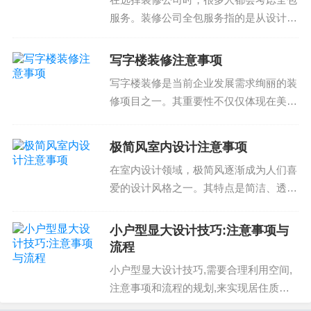
选择最合适的装修方案。
服务。装修公司全包服务指的是从设计到
施工，包括材料采购和验收的整体服务。
装修签合同注意事项， homeowner 需要充分了解合
那么，装修公司全包靠谱吗？本文将为您
同条款，避免出现双方不必要的纠纷。 homeowner
写字楼装修注意事项
详细介绍装修公司全包服务的注意事项和
应选择信誉良好的装修公司，合同中应包括完善的
写字楼装修是当前企业发展需求绚丽的装
注意事项，帮助您在选...
施工质量保证和售后服务承诺。 homeowner 可以通
修项目之一。其重要性不仅仅体现在美观
的外观和舒适的工作环境上，也在于能够
过专业的装修公司获取相关信息，选择最合适的装
提高工作效率和员工幸福感。然而，写字
修方案。如有任何疑问，请咨询专业的装修公司，
极简风室内设计注意事项
楼装修也有很多注意事项，以免出现质量
获得相关建议和支持。
在室内设计领域，极简风逐渐成为人们喜
问题 atau 资金...
爱的设计风格之一。其特点是简洁、透
明、空旷，使用大量的玻璃和金属材料，
尽量减少装饰和装饰元素。然而，在选择
小户型显大设计技巧:注意事项与
极简风室内设计时，需要注意一些问题。
流程
下面我们将为您详细介绍...
小户型显大设计技巧,需要合理利用空间,
注意事项和流程的规划,来实现居住质量
的提高。开启小户型显大之旅首先,我们