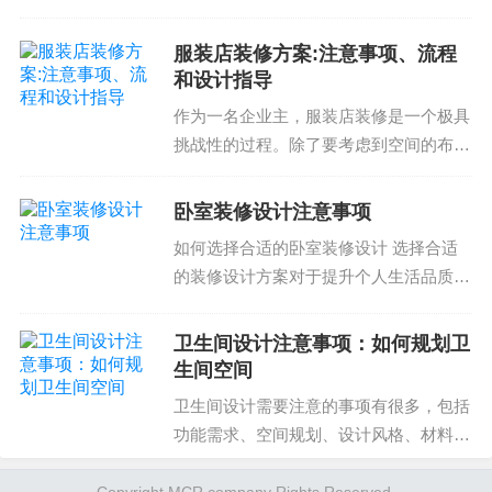
选择一些价格较低的材料，只要您能够确保其质量
度。但是，卫生间翻新方案的设计和选材
是可以接受的。了解装修材料的价格和质量可以帮
需要注意事项和流程。了解这些知识可以
服装店装修方案:注意事项、流程
助您更好地选择装修材料，也可以避免一些可能造
帮助您避免潜在问题和提高翻新效果。卫
和设计指导
成的经济损失。
生间翻新方案的设计注...
作为一名企业主，服装店装修是一个极具
挑战性的过程。除了要考虑到空间的布局
5. 验收和保养
和设计之外，还需要确保装修方案能够满
足商店的具体需求，吸引顾客，并最终促
在装修完成后，我们需要验收和保养装修材料。验
卧室装修设计注意事项
进销售。因此，了解服装店装修方案的注
收是为了确保装修质量，保养是为了保证装修材料
如何选择合适的卧室装修设计 选择合适
意事项、流程和设计指...
的使用寿命。如果不验收和保养，可能会导致装修
的装修设计方案对于提升个人生活品质至
质量下降，甚至出现一些安全隐患。因此，验收和
关重要，尤其是卧室装修。每个人的品味
不同，希望都想要一个舒适的私人空间。
保养是选择装修材料的重要步骤之一。
卫生间设计注意事项：如何规划卫
但是，并不是所有的设计方案都能实现理
生间空间
在选择装修材料时，我们需要了解各种装修材料的
想的效果。为此，我们...
卫生间设计需要注意的事项有很多，包括
注意事项和流程。通过了解装修材料的注意事项和
功能需求、空间规划、设计风格、材料选
流程，我们可以更好地选择装修材料，避免一些可
择等。优质的卫生间设计可以提高居住品
能造成的经济损失和安全隐患。如果您有任何装修
质和整体生活质量，而不良的设计则可能