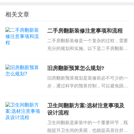
在选择装修材料时，我们需要了解这些材料的特点
相关文章
和适用范围，并根据自己的需求选择合适的材料。
如果对这些材料的特点和适用范围不清楚，可能会
二手房翻新装修注意事项和流程
导致装修质量下降，甚至出现一些安全隐患。因
二手房翻新装修是一个复杂的过程，需要
此，了解装修材料的种类和特点是选择装修材料的
充分的规划和实施。以下是二手房翻新装
重要步骤之一。
修的注意事项和流程，希望能为您提供有
价值的参考信息。一、规划和设计在开始
旧房翻新预算怎么规划?
翻新装修之前，需要先进行规划和设计。
旧房翻新预算规划是装修前必不可少的一
包括空间布局、装修风...
4.2_${type}选择材料
步，通过科学的预算控制，可以避免因缺
乏预算控制而导致的项目延误、成本超支
除了解装修材料的种类和特点外，我们还需要了解
等问题。那么，旧房翻新预算怎么规划
卫生间翻新方案:选材注意事项及
各种装修材料的价格和质量。不同的材料价格不
呢？下面就跟随小编一起去了解一下吧。
设计流程
等，价格越高的材料质量越好。但是，价格并不是
1.预算控制预算控制是...
卫生间翻新是家装中的一个重要环节，既
唯一的考虑因素。如果您没有足够的预算，也可以
能提升卫生间的美观，也能提高居住舒适