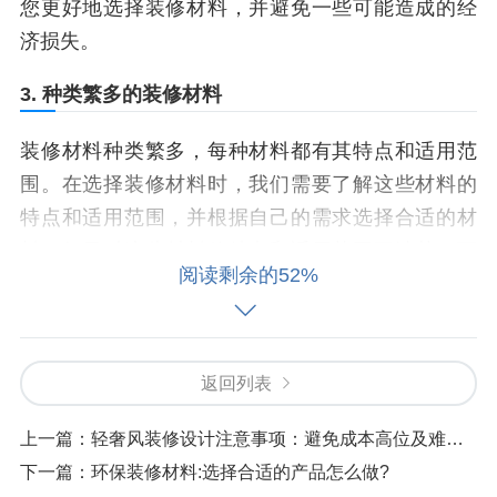
您更好地选择装修材料，并避免一些可能造成的经
济损失。
3. 种类繁多的装修材料
装修材料种类繁多，每种材料都有其特点和适用范
围。在选择装修材料时，我们需要了解这些材料的
特点和适用范围，并根据自己的需求选择合适的材
料。如果对这些材料的特点和适用范围不清楚，可
阅读剩余的52%
能会导致装修质量下降，甚至出现一些安全隐患。
因此，了解装修材料的种类和特点是选择装修材料
的重要步骤之一。
返回列表
4.1_${type}选择材料
上一篇：
轻奢风装修设计注意事项：避免成本高位及难以维护
不同的装修材料都有其特点和适用范围，例如木
下一篇：
环保装修材料:选择合适的产品怎么做?
材、石材、瓷砖等都有其独特的特点和适用范围。