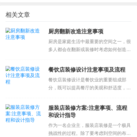
纳硬件；第三，收纳设计的施工。根据设计图纸进
相关文章
行收纳空间的施工；最后，收纳空间的验收。验收
是否满足需求，空间是否充分利用。
厨房翻新改造注意事项
收纳设计的建议
厨房是家庭生活中最重要的空间之一，很
多人都会在翻新或装修时考虑如何创造一
个高效、美观的厨房空间。以下是一些关
于厨房翻新改造注意事项的内容，希望可
收纳设计能够让我们的生活更高效，更舒适。选择
餐饮店装修设计注意事项及流程
以帮助您打造理想的厨房。选择合适的设
合适的收纳硬件和设计方案能够让我们的生活更美
餐饮店装修设计是餐饮业的重要组成部
计方案厨房翻新改造的...
好。因此，在设计收纳空间时，我们需要谨慎进
分，既可以提高餐厅的美观和舒适度，也
可以体现餐厅的品牌和风格。在选择餐饮
行，从空间规划，到收纳硬件的选择，到施工的实
店装修设计方案时，需要注意以下几个方
施，所有的步骤都需要我们仔细考虑。
服装店装修方案:注意事项、流程
面：1. 设计风格和主题餐饮店的设计风格
和设计指导
和主题应与餐厅的品...
如果您正在寻找装修公司或空间改造公司，请联系
作为一名企业主，服装店装修是一个极具
我们，我们将为您提供专业的服务和设计方案。
挑战性的过程。除了要考虑到空间的布局