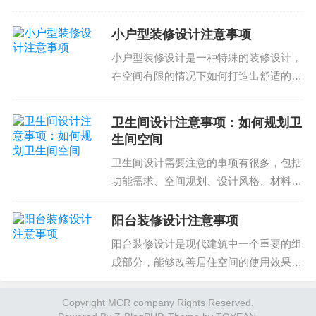
和设计之外，还需要确保装修方案能够满
常见问题：
足商店的具体需求，吸引顾客，并最终促
小户型装修设计注意事项
进销售。因此，了解服装店装修方案的注
Q：收纳设计的目的在于提高空间利用率吗？
小户型装修设计是一种特殊的装修设计，
意事项、流程和设计指...
A：是的，收纳设计的目的在于提高空间利用率，使
在空间有限的情况下如何打造出舒适的居
空间充分利用。
住空间，需要设计师在空间布局、选用材
料、控制预算等方面进行精心考量。那
卫生间设计注意事项：如何规划卫
Q：如何选择合适的收纳硬件？
么，小户型装修设计注意事项有哪些呢？
生间空间
A：根据自己的需求选择合适的收纳硬件，并考虑到
如何选择装修公司小户型...
卫生间设计需要注意的事项有很多，包括
空间的大小和装修风格。
功能需求、空间规划、设计风格、材料选
择等。优质的卫生间设计可以提高居住品
Q：收纳设计的流程有哪些步骤？
质和整体生活质量，而不良的设计则可能
阳台装修设计注意事项
A：收纳设计的流程包括空间规划，收纳硬件的选
带来很多不便和不舒适。因此，卫生间的
阳台装修设计是现代建筑中一个重要的组
择，收纳设计的施工和验收。
设计需要认真规划，合...
成部分，能够改善居住空间的使用效果和
居住者的生活质量。然而，阳台装修设计
的注意事项也需要特别注意，下面我们就
Copyright MCR company Rights Reserved.