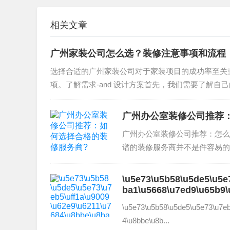
团队的专业度和经验。
相关文章
施工时间的控制：选择合适的施工时间可以使您
活需求和个人习惯。
广州家装公司怎么选？装修注意事项和流程
施工质量的保证：选择合适的施工服务需要保证
选择合适的广州家装公司对于家装项目的成功率至关
诺。
项。了解需求-and 设计方案首先，我们需要了解自
新房装修流程注意事项中包括设计方案选择、材
您避免装修过程中的常见问题和保障装修质量和品
广州办公室装修公司推荐
广州办公室装修公司推荐：怎么
总的来说，新房装修流程注意事项对于保障装修
谱的装修服务商并不是件容易的
以使您的新房更加安全、质量、健康和舒适。因
案、了解施工和验收流程...
您选择合适的装修公司和专业的施工团队来完成
\u5e73\u5b58\u5de5\u5e
建议。"
ba1\u5668\u7ed9\u65b9
\u5e73\u5b58\u5de5\u5e73\u7eb
如果您对新房装修流程注意事项有任何疑问或者
4\u8bbe\u8b...
务。我们期待您的咨询和合作。"