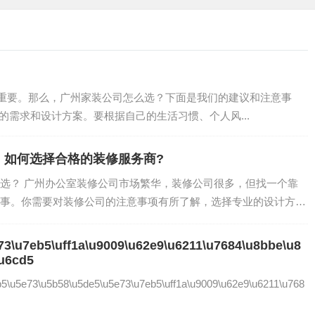
的新房更加方便和舒适。因此，选择施工服务时需要考虑您的生
施工质量。因此，选择施工服务时需要注意施工质量的保证和承
重要。那么，广州家装公司怎么选？下面是我们的建议和注意事
己的需求和设计方案。要根据自己的生活习惯、个人风...
料选择和施工服务选择等几个步骤。了解这些注意事项可以帮助
质。因此，新房装修流程注意事项是非常重要的。"
：如何选择合格的装修服务商?
选？ 广州办公室装修公司市场繁华，装修公司很多，但找一个靠
质量和品质非常重要。选择合适的设计方案、材料和施工服务可
事。你需要对装修公司的注意事项有所了解，选择专业的设计方
此，了解新房装修流程注意事项是非常必要的。最后，我们建议
您的新房装修工作。我们希望本文能够为您提供有价值的信息和
73\u7eb5\uff1a\u9009\u62e9\u6211\u7684\u8bbe\u8
\u6cd5
5\u5e73\u5b58\u5de5\u5e73\u7eb5\uff1a\u9009\u62e9\u6211\u768
需要更多的信息，请联系我们，我们将为您提供专业的咨询和服