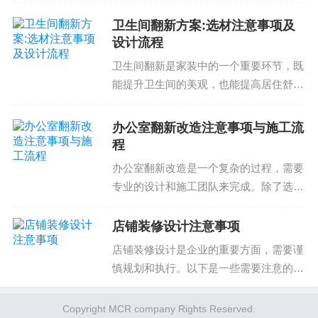
间的方案。其目的在于营造舒适、美观、
合理的居住环境家装设计方案注意事项空
卫生间翻新方案:选材注意事项及
间功能性要求设计风格和色彩主题选择材
设计流程
料选择和预算控制庭院...
卫生间翻新是家装中的一个重要环节，既
能提升卫生间的美观，也能提高居住舒适
度。但是，卫生间翻新方案的设计和选材
需要注意事项和流程。了解这些知识可以
办公室翻新改造注意事项与施工流
帮助您避免潜在问题和提高翻新效果。卫
程
生间翻新方案的设计注...
办公室翻新改造是一个复杂的过程，需要
专业的设计和施工团队来完成。除了选择
合适的装修公司和设计师以外，了解办公
室翻新改造的注意事项和施工流程也非常
店铺装修设计注意事项
重要。这样可以帮助您高效完成改造，达
店铺装修设计是企业的重要方面，需要谨
到美观且高效的办公空...
慎规划和执行。以下是一些需要注意的事
项：选择合适的材料材料的选择直接影响
到店铺装修的质量和美观性。需要选择耐
Copyright MCR company Rights Reserved.