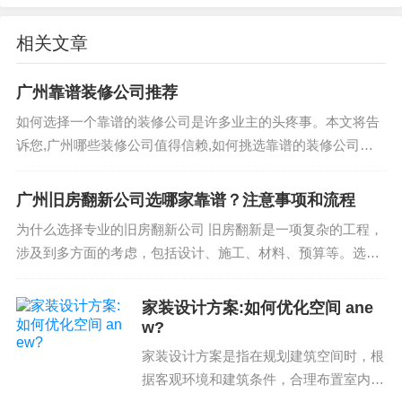
等问题。如何预算关键在于选择合适的装修公司。
相关文章
通常，预算控制包括按照客户的预算进行选择装修
公司为主。如何预算控制关键在于如何选择装修公
广州靠谱装修公司推荐
司。选择装修公司时需要谨慎。通常，选择装修公
如何选择一个靠谱的装修公司是许多业主的头疼事。本文将告
司需要考虑到公司的服务质量、设计师的专业性、
诉您,广州哪些装修公司值得信赖,如何挑选靠谱的装修公司。
材料的优质等问题。如何选择装修公司，需要根据
广州哪些装修公司靠谱? 广州有很多装修公司,但并不是所有的
自身的需求进行选择。
都靠谱。下面我们就来盘点几家广...
广州旧房翻新公司选哪家靠谱？注意事项和流程
至此，我们来总结装修方案沟通注意事项。总而言
为什么选择专业的旧房翻新公司 旧房翻新是一项复杂的工程，
之，装修方案沟通注意事项是一个很复杂的系统，
涉及到多方面的考虑，包括设计、施工、材料、预算等。选择
需要考虑到设计师和客户之间的沟通流程和注意事
专业的旧房翻新公司可以确保工程的顺利进行，避免各种潜在
问题和风险。 如何选...
项、选择合适的装修公司、掌握装修过程中的沟通
家装设计方案:如何优化空间 ane
w?
技巧、预算控制等问题。希望这个系列的探讨能够
为您提供更多的帮助。需要装修或设计的朋友，可
家装设计方案是指在规划建筑空间时，根
据客观环境和建筑条件，合理布置室内空
以与我们联系。