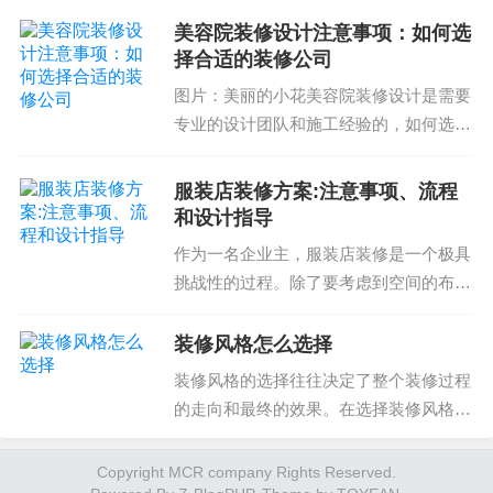
店装修设计方案时，需要注意以下几个方
美容院装修设计注意事项：如何选
面：1. 设计风格和主题餐饮店的设计风格
择合适的装修公司
和主题应与餐厅的品...
图片：美丽的小花美容院装修设计是需要
专业的设计团队和施工经验的，如何选择
合适的装修公司就变得尤为重要。美容院
装修设计是一项复杂的工作，需要专业的
服装店装修方案:注意事项、流程
设计团队和施工经验。如何选择合适的装
和设计指导
修公司就变得尤为重要...
作为一名企业主，服装店装修是一个极具
挑战性的过程。除了要考虑到空间的布局
和设计之外，还需要确保装修方案能够满
足商店的具体需求，吸引顾客，并最终促
装修风格怎么选择
进销售。因此，了解服装店装修方案的注
装修风格的选择往往决定了整个装修过程
意事项、流程和设计指...
的走向和最终的效果。在选择装修风格
时，需要考虑多方面的因素，包括个人喜
好、空间特点、装修预算等。装修风格分
Copyright MCR company Rights Reserved.