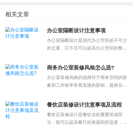
工期和进度是选择装修施工团队的关键之一。您需
相关文章
要检查团队的工期和进度，包括他们的施工计划、
进度表和验收时间。同时，也要考虑团队的通信能
办公室隔断设计注意事项
力和沟通频率，确保您能够及时了解项目的进展和
办公室隔断设计是现代办公空间必不可少
变化。
的元素，它不仅可以提高办公空间的整体
效率，还可以提供私密的工作环境。然
以上就是选择装修施工团队的注意事项和建议。通
而，隔断设计需要考虑多个因素，包括空
过这些提示和建议，您可以更好地选择一个合适的
商务办公室装修风格怎么选?
间尺寸、人员流动、功能需求等。以下是
装修施工团队，获得高质量的服务和满意的结果。
办公室装修风格的选择对于商务空间的形
办公室隔断设计的注意事...
最后，如果您还有一些疑问或问题，欢迎咨询我
象和工作效率有着直接的影响，选择合适
的风格可以提高工作效率、创造品牌形象
们，我们将为您提供专业的指导和支持。
和提升办公空间的价值。那么，如何选择
餐饮店装修设计注意事项及流程
合适的商务办公室装修风格呢？理解商务
餐饮店装修设计是餐饮业的重要组成部
办公室装修风格的分类...
分，既可以提高餐厅的美观和舒适度，也
可以体现餐厅的品牌和风格。在选择餐饮