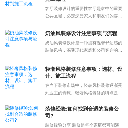
到卫生间的质量。\item
安全和卫生
：设计师应该考
装修项目达到预期效果...
客厅装修设计的重要性客厅是家中的重要
虑到安全和卫生，因为它直接影响到卫生间的舒适
公共区域，必定深受家人和朋友们的喜
程度。\item
时尚的装饰
：设计师应该提供时尚的装
爱。伴随着现代生活的变化，人们对家居
饰，因为它直接影响到卫生间的舒适程度。\item
实
的要求越来越高，要求家居不仅美观而且
奶油风装修设计注意事项与流程
用的功能
：设计师应该满足用户的需求，因为它直
功能也要强大。因此，客厅装修设计越来
奶油风装修设计是一种拥有温馨舒适感的
接影响到卫生间的舒适程度。\item
证书
：设计师应
越受到人们的关注。同时...
装修风格，深受现代家庭和公司客户的喜
该考虑到证书，因为它直接影响到卫生间的质量。\it
爱。然而，想要实现这一风格，需要谨慎
em
经验
：设计师应该考虑到经验，因为它直接影响
选择设计师和施工队伍，才能避免由于设
到卫生间的质量。\item
轻奢风格装修注意事项：选材、设
价格
：设计师应该控制价
计师经验不足或施工队伍不专业导致的质
计、施工流程
格，因为它直接影响到卫生间的修建和验收。\item
量问题。奶油风装修设...
在当下装修市场中，轻奢风格装修逐渐受
修建周期
：设计师应该控制修建周期，因为它直接
到业主的青睐。轻奢风格装修的特点是高
影响到卫生间的舒适程度。\item
材料选择
：设计师
品质的材料、简洁的设计理念和精确的施
应该选择合适的材料，因为它直接影响到卫生间的
工工艺。然而，仅凭借这三个条件是不够
装修经验:如何找到合适的装修公
舒适程度。\item
防滑的材料
：设计师应该选择防滑
的，轻奢风格装修还需要注重一些细节，
司?
的材料，因为它直接影响到卫生间的安全程度。\ite
例如选材、设计、施工...
装修经验分享 装修是每个家庭都可能遇