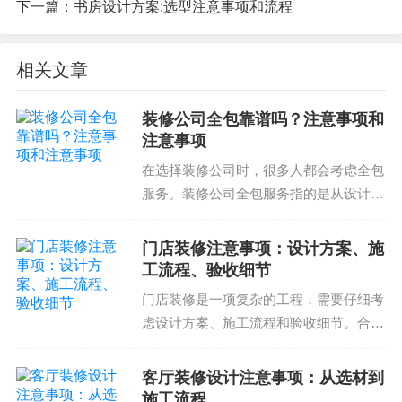
下一篇：
书房设计方案:选型注意事项和流程
选择合适的卫生间设计方案是一个非常重要的决
定，它直接影响到卫生间的功能和舒适程度。以下
相关文章
几点是设计师应该考虑的因素：
装修公司全包靠谱吗？注意事项和
\item
空间大小
：设计师应该优先考虑空间的大小，
注意事项
因为它直接影响到卫生间的功能和舒适程度。\item
在选择装修公司时，很多人都会考虑全包
水电设施
：设计师应该考虑到水电设施的布局，因
服务。装修公司全包服务指的是从设计到
为它直接影响到卫生间的功能和安全程度。\item
装
施工，包括材料采购和验收的整体服务。
那么，装修公司全包靠谱吗？本文将为您
饰材料
：设计师应该选择合适的装饰材料，例如耐
门店装修注意事项：设计方案、施
详细介绍装修公司全包服务的注意事项和
腐蚀的材料、可靠的材料等。\item
时间限制
：设计
工流程、验收细节
注意事项，帮助您在选...
师应该考虑到时间限制，因为它直接影响到卫生间
门店装修是一项复杂的工程，需要仔细考
的修建和验收。\item
预算
：设计师应该控制预算，
虑设计方案、施工流程和验收细节。合理
的设计可以提高门店的吸引力和竞争力，
因为它直接影响到卫生间的修建和验收。\item
验收
而优质的施工流程可以保证项目的顺利完
标准
：设计师应该制定验收标准，因为它直接影响
客厅装修设计注意事项：从选材到
成和质量的保证。验收细节则是确保门店
施工流程