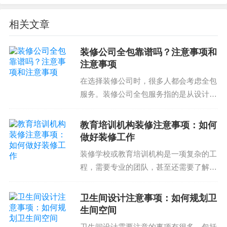
A：选择合适的材料和风格，考虑质地、质感和造型
相关文章
等。
装修公司全包靠谱吗？注意事项和
Q：混搭风的预算会不会高？
注意事项
A：混搭风的预算会根据客户的需求和空间的特点而
在选择装修公司时，很多人都会考虑全包
定，需要专业的设计和施工来确保效果并控制预
服务。装修公司全包服务指的是从设计到
算。
施工，包括材料采购和验收的整体服务。
那么，装修公司全包靠谱吗？本文将为您
教育培训机构装修注意事项：如何
如果您有任何疑问或者需要了解更多关于混搭风的
详细介绍装修公司全包服务的注意事项和
做好装修工作
信息，请咨询我们的设计师和工程师，我们将为您
注意事项，帮助您在选...
装修学校或教育培训机构是一项复杂的工
提供专业的服务和解决方案。
程，需要专业的团队，甚至还需要了解相
关的法律法规。在学校装修过程中注意事
项众多，需要了解有一定的常识和经验。
卫生间设计注意事项：如何规划卫
那么，教育培训机构装修注意事项到底有
生间空间
哪些呢？一、合理规划...
卫生间设计需要注意的事项有很多，包括