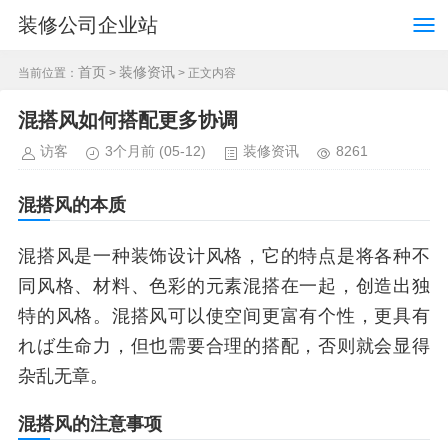
装修公司企业站
首页
装修资讯
当前位置：
>
> 正文内容
混搭风如何搭配更多协调
访客
3个月前
(05-12)
装修资讯
8261
混搭风的本质
混搭风是一种装饰设计风格，它的特点是将各种不
同风格、材料、色彩的元素混搭在一起，创造出独
特的风格。混搭风可以使空间更富有个性，更具有
れば生命力，但也需要合理的搭配，否则就会显得
杂乱无章。
混搭风的注意事项