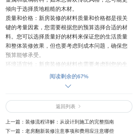
倾向于选择质地粗糙的木材。
质量和价格：新房装修的材料质量和价格都是很关
键的考量因素，您需要根据您的预算选择合适的材
料。您可以选择质量好的材料来保证您的生活质量
和整体装修效果，但也要考虑到成本问题，确保您
预算能够承受。
环境适宜性：新房装修的材料也需要考虑到您的生
活环境和您的个人要求。例如，如果您有过敏，那
阅读剩余的67%
么您可能需要选择没有化学物质和先进的新材料来
保证您的健康和安全。同样，如果您有宠物，那么
您可能需要选择完全无害的材料，以防止您的宠物
返回列表
受到伤害。
施工难易程度：新房装修的材料还需要考虑到施工
上一篇：
装修流程详解：从设计到施工的完整指南
难易程度。例如，如果您不擅长 DIY，那么您可能
下一篇：
老房翻新装修注意事项和费用应注意哪些