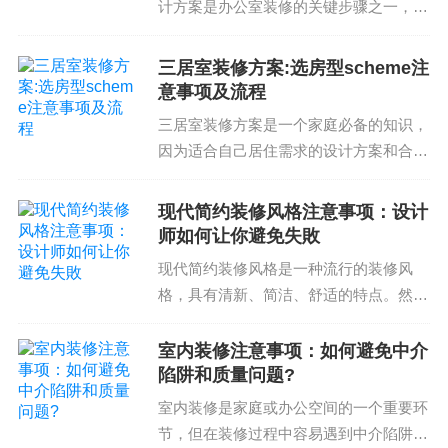
计方案是办公室装修的关键步骤之一，它
来决定哪些材料可以选择和使用。您需要了解哪些
直接影响办公环境的舒适度和工作效率。
材料可以满足您的需求，哪些材料可以在您的预算
一个合适的空间设计方案不仅能提高员工
三居室装修方案:选房型scheme注
内。您还需要考虑到您对材料的选择对您的生活质
的工作积极性和满意度，还能帮助企业提
意事项及流程
量和整体装修效果的影响，确保您选择的材料符合
高工作效率和降低成本...
三居室装修方案是一个家庭必备的知识，
自己的需求和预算。
因为适合自己居住需求的设计方案和合理
了解材料种类：您需要了解目前市场上可用的各种
的预算控制可以让居住空间的顺心人生。
材料种类和特点。您需要了解材料的性能、价格、
然而，在选择三居室装修方案的过程中，
现代简约装修风格注意事项：设计
施工难易程度、寿命和维护成本等方面的信息，以
有很多的注意事项需要您注意。这些细节
师如何让你避免失敗
便您能够做出明智的选择。例如，您可以选择素材
决定了您能否正确和经...
现代简约装修风格是一种流行的装修风
市場的材料、人工材料、新材料、再生材料等。您
格，具有清新、简洁、舒适的特点。然
还需要了解材料的环保性、节能性、防火性、抗菌
而，如何选择合适的设计师、避免装修失
性等方面的特点，以便您能够按照您自己的需求选
敗却是很多人遇到的难题。下面我们将为
室内装修注意事项：如何避免中介
择合适的材料。
你提供现代简约装修风格注意事项和设计
陷阱和质量问题?
师的建议，帮助你避免装修...
选择材料供应商：您需要选择信誉好的材料供应
室内装修是家庭或办公空间的一个重要环
商，以确保您能够获得优质的材料和良好的服务。
节，但在装修过程中容易遇到中介陷阱和