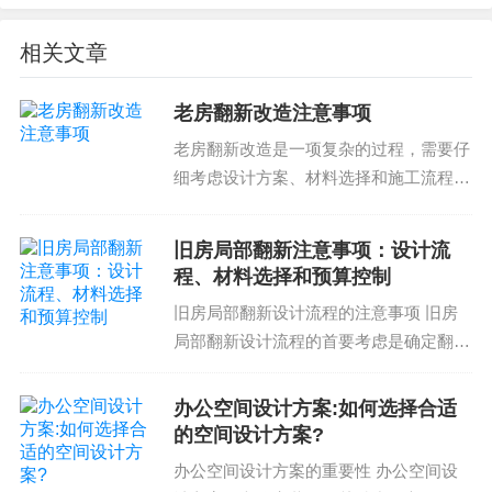
需要选择易于安装和维护的材料，避免您的装修过
程变得更加复杂和困难。
相关文章
寿命和维护：新房装修的材料的寿命和维护也是关
键的考虑因素。您需要选择材料能够承受日常使用
老房翻新改造注意事项
的磨损和折口，并且能够保持良好的外观和质量。
老房翻新改造是一项复杂的过程，需要仔
您还需要考虑到维护起来简单和便捷的材料，以便
细考虑设计方案、材料选择和施工流程。
您可以轻松进行日常维护工作。无论从哪个方面来
如果您正在计划翻新您的老房子，以下是
说，材料选择都是新房装修的一个重要组成部分，
一些注意事项可以帮助您顺利完成:设计
旧房局部翻新注意事项：设计流
因此您需要细心考虑并仔细选择合适的材料。否
方案翻新的设计方案需要根据您的个人风
程、材料选择和预算控制
格和空间需求进行规划...
则，可能会导致您在装修过程中遇到各种问题，无
旧房局部翻新设计流程的注意事项 旧房
法满足您的要求，并影响到您的生活质量。"
局部翻新设计流程的首要考虑是确定翻新
新房装修材料选择流程
的目标范围和预算。根据客户的需求和实
际情况，设计师可以制定出合适的设计方
办公空间设计方案:如何选择合适
新房装修材料选择的流程可以分为以下几个阶段：
案和施工计划。例如，在进行局部翻新
的空间设计方案?
时，需要注意保...
确定您的预算和需求：您需要根据您的预算和需求
办公空间设计方案的重要性 办公空间设