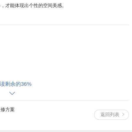
择，才能体现出个性的空间美感。
来选择合适的门厅和茶点设计。电视和音响系统的安装需要根据
读剩余的36%
饰的搭配需要根据客厅的风格和面积来选择合适的家具和装饰作
整和优化，才能体现出个性的空间美感。
装修方案
返回列表
厅时，需要考虑到空间布局和装饰风格的设计原则。通过合理的