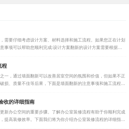
修大气漂亮并提升居家舒适度。那么，需要注意的事项有哪些
，需要仔细考虑设计方案、材料选择和施工流程。如果您正在计划
意事项可以帮助您顺利完成:设计方案翻新的设计方案需要根据您
.
流程
之一，通过墙面翻新可以改善居室空间的氛围和价值，但如果不正
破损、质量不佳等后果，下面是墙面翻新的注意事项和施工流程。
亮的客厅空间。当然，需要考虑到这些因素以外的其他方面，如
面考虑，可以设计出一个真正满足客户需求的客厅空间。如果您
验收的详细指南
们将为您提供专业的服务和支持!
更新办公空间的重要步骤。了解办公室装修流程有助于你顺利完成
人员的建议进行具体的设计和施工，确保您的客厅装修大气漂
，提高装修效率。下面我们将为你介绍办公室装修流程的详细指
...