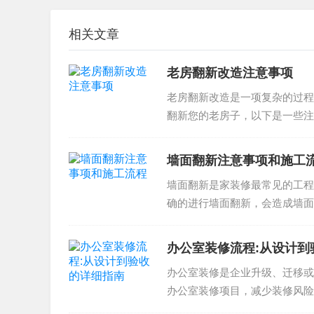
空间布局和装饰风格的选择，可以让你的客厅装
相关文章
呢？
客厅装修注意事项
老房翻新改造注意事项
老房翻新改造是一项复杂的过程
客厅装修注意事项主要包括：
翻新您的老房子，以下是一些注
的个人风格和空间需求进行规划..
考虑到空间的流通性和通透性
墙面翻新注意事项和施工
选择合适的家具和装饰
考虑到家居环境和个人需求
墙面翻新是家装修最常见的工程
确的进行墙面翻新，会造成墙面
通过这些注意事项，我们可以设计出一个大气漂
准备工作 选材选择 墙面翻...
材料选择、预算控制、施工流程等。只有通过全
办公室装修流程:从设计到
还在寻找装修公司或设计方案，欢迎致电咨询，我
办公室装修是企业升级、迁移或
本文内容仅供参考，请根据实际情况和装修专业
办公室装修项目，减少装修风险
亮，并满足您的居家需求。
南。办公室装修流程办公室装修流