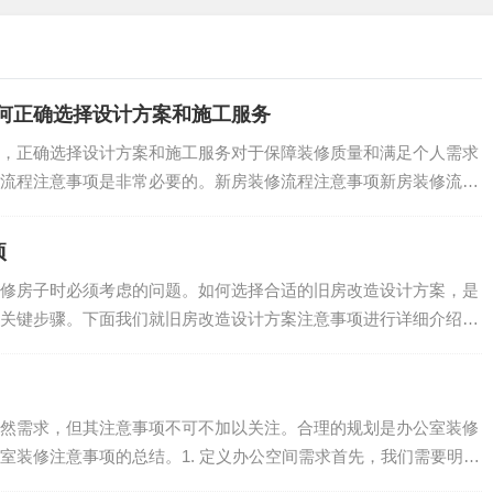
中，能够让客户放心选择设计和施工服务。那么，在办公室设计
如何正确选择设计方案和施工服务
，正确选择设计方案和施工服务对于保障装修质量和满足个人需求
流程注意事项是非常必要的。新房装修流程注意事项新房装修流程
.
项
修房子时必须考虑的问题。如何选择合适的旧房改造设计方案，是
关键步骤。下面我们就旧房改造设计方案注意事项进行详细介绍。
.
 Space设计团队会根据公司的文化和需求来设计个性化的新装修
fice空间，不仅如此，在短期内我们会优化公司运营流程，为
公司取得长期的发展
然需求，但其注意事项不可不加以关注。合理的规划是办公室装修
室装修注意事项的总结。1. 定义办公空间需求首先，我们需要明确