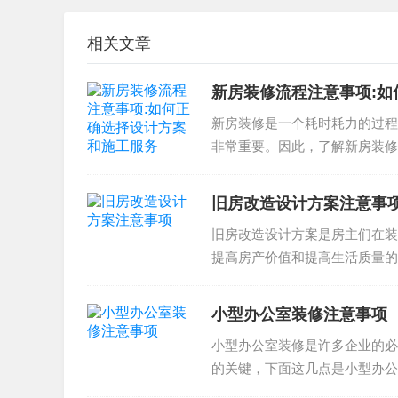
设计团队是如何来完成工作的，以便在企业业务
相关文章
中，最能体现企业形象的案例是
第一，新公司新装修
新房装修流程注意事项:
第二，老公司翻新装修
新房装修是一个耗时耗力的过程
第三，办公室装饰装修
非常重要。因此，了解新房装修
通常包括以下几个步骤：第一步..
第四，企业形象打造
第五，空间改造
旧房改造设计方案注意事
三.1、新公司新装修案例
旧房改造设计方案是房主们在装
提高房产价值和提高生活质量的
旧房改造设计方案注意事项在旧..
对于新公司来说，新装修是必不可少的，Office
方案。以这样的方式短期内帮助新公司快速建成of
小型办公室装修注意事项
公司未来发展打下坚实基础。我们竭力努力帮助
小型办公室装修是许多企业的必
的关键，下面这几点是小型办公
三.2、老公司翻新装修案例
的小型办公室的需求。了解...