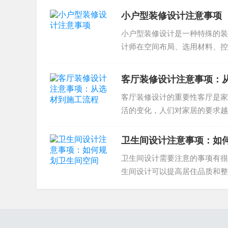
小户型装修设计注意事项
对老公司来说，翻新装修是增强企业形象的好方法，通
小户型装修设计是一种特殊的装
公环境的体现。让员工有完美的工作环境，有利
计师在空间布局、选用材料、控
Office Space的翻新装修也有助于企业在市场
些呢？如何选择装修公司小户型..
客厅装修设计注意事项：
三.3、办公室装饰装修案例
客厅装修设计的重要性客厅是家
办公室装饰装修不仅是给办公室添加装饰性的东
活的变化，人们对家居的要求越
计越来越受到人们的关注。同时..
客户更进一步了解公司对办公室装修的重视，如
卫生间设计注意事项：如
卫生间设计需要注意的事项有很
生间设计可以提高居住品质和整
卫生间的设计需要认真规划，合..