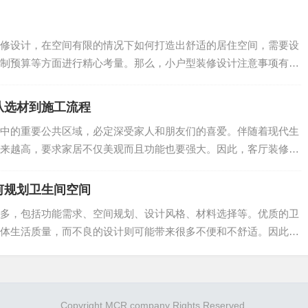
过Office Space的翻新装修将老公司的品牌价值转化为办
修设计，在空间有限的情况下如何打造出舒适的居住空间，需要设
于公司员工的士气和工作效率，增强员工工作的积极性，并且，
制预算等方面进行精心考量。那么，小户型装修设计注意事项有哪
中摆脱老式的企业形象
.
从选材到施工流程
中的重要公共区域，必定深受家人和朋友们的喜爱。伴随着现代生
西，也能有效地提高办公室的装修效果，如这类案例分享可以让
来越高，要求家居不仅美观而且功能也要强大。因此，客厅装修设
.
何才能在短期内使企业形象提高
何规划卫生间空间
多，包括功能需求、空间规划、设计风格、材料选择等。优质的卫
体生活质量，而不良的设计则可能带来很多不便和不舒适。因此，
.
Copyright MCR company Rights Reserved.