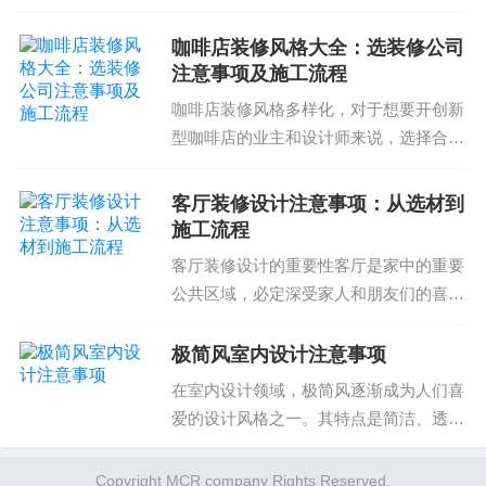
如果您正在计划翻新您的老房子，以下是
收细节等。
一些注意事项可以帮助您顺利完成:设计
咖啡店装修风格大全：选装修公司
方案翻新的设计方案需要根据您的个人风
常见问题
注意事项及施工流程
格和空间需求进行规划...
咖啡店装修风格多样化，对于想要开创新
Q: 我们公司展厅设计和施工遇到的最大问题是什么?
型咖啡店的业主和设计师来说，选择合适
的装修公司及施工流程同样是重中之重。
A: 展厅设计和施工的预算控制和施工细节是客户最
咖啡店装修公司应具备专业的设计团队、
关注的问题。因为这两个方面直接影响到展示效果
客厅装修设计注意事项：从选材到
经验丰富的施工队伍以及精心的视觉表
施工流程
和成本。我们会根据客户需求提供合理的解决方
现。下面我们将着重讨论...
客厅装修设计的重要性客厅是家中的重要
案。
公共区域，必定深受家人和朋友们的喜
爱。伴随着现代生活的变化，人们对家居
的要求越来越高，要求家居不仅美观而且
极简风室内设计注意事项
Q: 怎么样提高展厅展示效果?
功能也要强大。因此，客厅装修设计越来
在室内设计领域，极简风逐渐成为人们喜
越受到人们的关注。同时...
爱的设计风格之一。其特点是简洁、透
A: 提高展厅展示效果需要从多个方面考虑。首先，
明、空旷，使用大量的玻璃和金属材料，
了解产品的优势和特点非常重要。然后，选择合适
尽量减少装饰和装饰元素。然而，在选择
Copyright MCR company Rights Reserved.