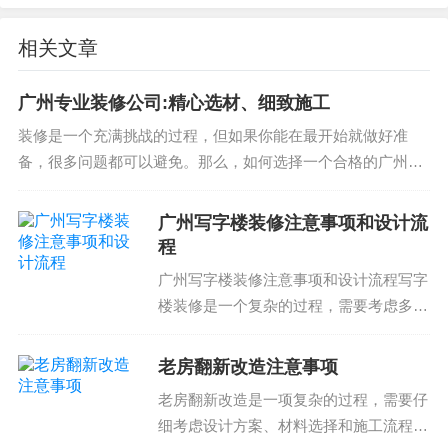
接影响到展厅的展示效果。验收细节的合理性直接
影响到展厅的展示效果。展厅设计和施工的验收细
相关文章
节必须合理，才能真正提高销售额。
广州专业装修公司:精心选材、细致施工
展厅设计提升展示效果的建议
装修是一个充满挑战的过程，但如果你能在最开始就做好准
在展厅设计中，对于提升展示效果有以下建议：首
备，很多问题都可以避免。那么，如何选择一个合格的广州装
先，了解产品的优势和特点非常重要。展厅设计的
修公司呢？首先，我们需要了解装修公司的水平。一个合格的
广州装修公司，需要有专业的施工人员、完善...
主要目的是为了展示产品的优势和特点。然后，选
广州写字楼装修注意事项和设计流
程
择合适的材料和施工流程也非常重要。材料的选择
和施工流程的合理性直接影响到展厅的展示效果。
广州写字楼装修注意事项和设计流程写字
楼装修是一个复杂的过程，需要考虑多个
最后，验收细节的合理性也非常重要。验收细节的
方面，包括设计、材料、施工和预算等。
合理性直接影响到展厅的展示效果。展厅设计和施
作为一项投资，写字楼装修需要谨慎地规
老房翻新改造注意事项
工的验收细节必须合理，才能真正提高销售额。总
划和实施，以确保获得最佳的效果和最大
的来说，展厅设计提升展示效果需要多方面的关
老房翻新改造是一项复杂的过程，需要仔
化的回报。设计注意事...
细考虑设计方案、材料选择和施工流程。
注，包括产品的优势、材料的选择、施工流程、验