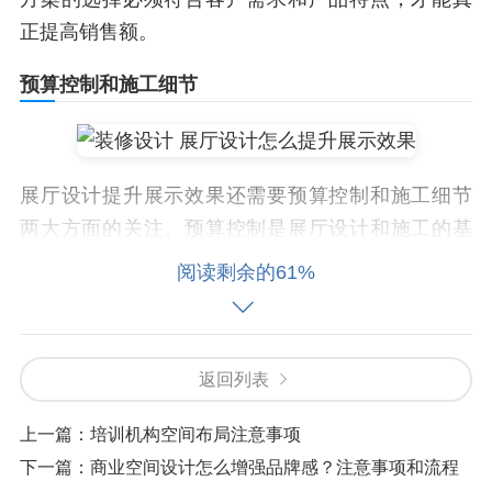
正提高销售额。
预算控制和施工细节
展厅设计提升展示效果还需要预算控制和施工细节
两大方面的关注。预算控制是展厅设计和施工的基
础。首先，预算控制直接影响到展厅的成本。展厅
阅读剩余的61%
设计和施工的成本直接影响到客户的购买决策。如
果预算控制不合理，展厅的展示效果就会受到影
响。其次，施工细节的合理性也非常重要。施工细
返回列表
节的合理性直接影响到展厅的展示效果。展厅设计
和施工的施工细节必须合理，才能真正提高销售
上一篇：
培训机构空间布局注意事项
额。最后，验收细节也是非常重要的。验收细节直
下一篇：
商业空间设计怎么增强品牌感？注意事项和流程