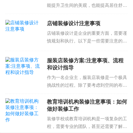
接影响到装修的质量和成本。需要考虑到装修的需
能提升卫生间的美观，也能提高居住舒适
求和成本问题。
度。但是，卫生间翻新方案的设计和选材
预算的分配：需要分配合理的预算。预算的分配直
需要注意事项和流程。了解这些知识可以
店铺装修设计注意事项
接影响到装修的质量和成本。需要考虑到装修的需
帮助您避免潜在问题和提高翻新效果。卫
店铺装修设计是企业的重要方面，需要谨
求和成本问题。
生间翻新方案的设计注...
慎规划和执行。以下是一些需要注意的事
预算的控制：需要控制预算的使用。预算的控制直
项：选择合适的材料材料的选择直接影响
接影响到装修的质量和成本。需要保证预算的使用
到店铺装修的质量和美观性。需要选择耐
服装店装修方案:注意事项、流程
合理，避免出现问题。
用、易清洁、符合商业风格的材料。例
和设计指导
在白云区办公室装修中，设计方案、施工流程、预
如，地板可以选择耐磨的...
作为一名企业主，服装店装修是一个极具
算控制等问题经常会给企业带来困扰。了解这些知
挑战性的过程。除了要考虑到空间的布局
识，帮助您在装修过程中避免问题，节省成本，提
和设计之外，还需要确保装修方案能够满
高效率。因此，需要在装修前进行充分的规划和准
足商店的具体需求，吸引顾客，并最终促
教育培训机构装修注意事项：如何
备，确保装修的顺畅和质量。
进销售。因此，了解服装店装修方案的注
做好装修工作
意事项、流程和设计指...
装修学校或教育培训机构是一项复杂的工
如果您需要更多的装修建议或专业的装修服务，请
程，需要专业的团队，甚至还需要了解相
联系我们，我们将为您提供全面的装修解决方案。