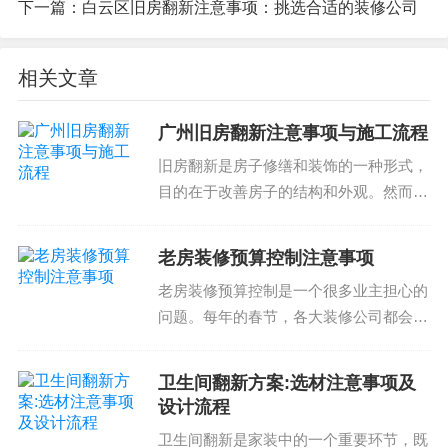
下一篇：
白云区旧房翻新注意事项：挑选合适的装修公司
人员的质量直接影响到装修的质量和成本。需要选
择经验丰富和质量好的施工人员。
相关文章
施工设备的选择：需要选择合适的施工设备。施工
设备的选择直接影响到装修的质量和成本。需要选
广州旧房翻新注意事项与施工流程
择质量好的施工设备，避免使用低质量的施工设
旧房翻新是房子修缮和装饰的一种形式，
备。
目的在于改善房子的结构和外观。然而，
3. 白云区办公室装修预算控制的注意事项
旧房翻新需要注意的事项较多，包括建筑
结构的稳定性、防水防潮措施、材料的选
老房装修预算控制注意事项
择和施工的细节等。因此，在进行广州旧
老房装修预算控制是一个很多业主担心的
房翻新之前，需要了解...
白云区办公室装修预算控制是整个装修过程的关键
问题。每年的春节，各大装修公司都会推
部分。需要保证预算的控制，避免出现问题。以下
出各种优惠的套餐和促销活动，吸引不少
是几个需要注意的预算控制问题：
业主进行装修。然而，在这种情况下，如
卫生间翻新方案:选材注意事项及
何控制预算以避免财务压力呢？ 了解自
设计流程
预算的制定：需要制定合理的预算。预算的制定直
己的预算需求 首...
卫生间翻新是家装中的一个重要环节，既