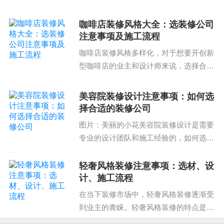
确的展厅装修方案可以帮助企业提高装修
质量和效果，提升企业形象和竞争力。下
咖啡店装修风格大全：选装修公司
面我们将详细介绍展厅装修方案的设计和
注意事项及施工流程
施工注意事项。展厅装...
咖啡店装修风格多样化，对于想要开创新
型咖啡店的业主和设计师来说，选择合适
的装修公司及施工流程同样是重中之重。
咖啡店装修公司应具备专业的设计团队、
美容院装修设计注意事项：如何选
经验丰富的施工队伍以及精心的视觉表
择合适的装修公司
现。下面我们将着重讨论...
图片：美丽的小花美容院装修设计是需要
专业的设计团队和施工经验的，如何选择
合适的装修公司就变得尤为重要。美容院
装修设计是一项复杂的工作，需要专业的
轻奢风格装修注意事项：选材、设
设计团队和施工经验。如何选择合适的装
计、施工流程
修公司就变得尤为重要...
在当下装修市场中，轻奢风格装修逐渐受
到业主的青睐。轻奢风格装修的特点是高
品质的材料、简洁的设计理念和精确的施