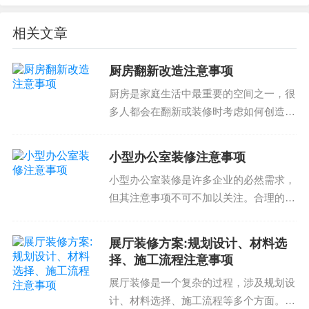
为您提供高质量的设计方案和施工服务，帮助您实
现理想的家居空间。了解番禺区家庭装修设计注意
相关文章
事项和流程，才能避免潜在的风险和问题，确保您
厨房翻新改造注意事项
的装修项目顺利完成。
厨房是家庭生活中最重要的空间之一，很
如果您正在寻找合适的家庭装修设计公司，请咨询
多人都会在翻新或装修时考虑如何创造一
我们。我们的专业团队将为您提供高质量的设计方
个高效、美观的厨房空间。以下是一些关
案和施工服务，帮助您实现理想的家居空间。
于厨房翻新改造注意事项的内容，希望可
小型办公室装修注意事项
以帮助您打造理想的厨房。选择合适的设
番禺区家庭装修设计公司，专业的设计方案和施工
小型办公室装修是许多企业的必然需求，
计方案厨房翻新改造的...
但其注意事项不可不加以关注。合理的规
服务，帮助您实现理想的家居空间。联系我们，获
划是办公室装修的关键，下面这几点是小
取更多信息。
型办公室装修注意事项的总结。1. 定义办
展厅装修方案:规划设计、材料选
公空间需求首先，我们需要明确的小型办
择、施工流程注意事项
公室的需求。了解...
展厅装修是一个复杂的过程，涉及规划设
计、材料选择、施工流程等多个方面。正