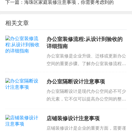
下一篇：
海珠区家庭装修注意事项，你需要考虑到的
如果您有装修需求，希望获得更多的装修信息，请
咨询我们的装修专家，我们将为您提供专业的装修
相关文章
服务和指导，帮助您在海珠区找到合适的装修设计
公司，给您的家带来完美的空间。
办公室装修流程:从设计到验收的
详细指南
办公室装修是企业升级、迁移或更新办公
空间的重要步骤。了解办公室装修流程有
助于你顺利完成办公室装修项目，减少装
修风险，提高装修效率。下面我们将为你
办公室隔断设计注意事项
介绍办公室装修流程的详细指南。办公室
办公室隔断设计是现代办公空间必不可少
装修流程办公室装修流...
的元素，它不仅可以提高办公空间的整体
效率，还可以提供私密的工作环境。然
而，隔断设计需要考虑多个因素，包括空
店铺装修设计注意事项
间尺寸、人员流动、功能需求等。以下是
店铺装修设计是企业的重要方面，需要谨
办公室隔断设计的注意事...