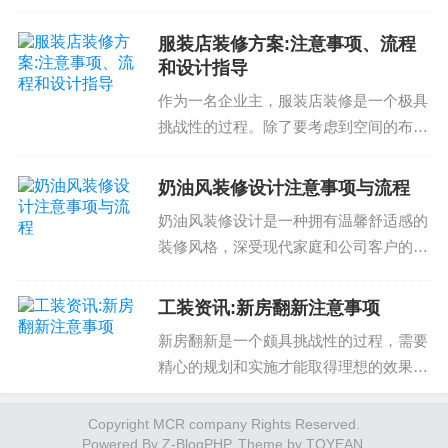
度。但是，卫生间翻新方案的设计和选材
需要注意事项和流程。了解这些知识可以
服装店装修方案:注意事项、流程
帮助您避免潜在问题和提高翻新效果。卫
和设计指导
生间翻新方案的设计注...
作为一名企业主，服装店装修是一个极具
挑战性的过程。除了要考虑到空间的布局
和设计之外，还需要确保装修方案能够满
足商店的具体需求，吸引顾客，并最终促
奶油风装修设计注意事项与流程
进销售。因此，了解服装店装修方案的注
奶油风装修设计是一种拥有温馨舒适感的
意事项、流程和设计指...
装修风格，深受现代家庭和公司客户的喜
爱。然而，想要实现这一风格，需要谨慎
选择设计师和施工队伍，才能避免由于设
工装资讯:新房翻新注意事项
计师经验不足或施工队伍不专业导致的质
新房翻新是一个颇具挑战性的过程，需要
量问题。奶油风装修设...
精心的规划和实施才能取得理想的效果。
在翻新过程中，有许多注意事项需要关
注，才能避免潜在的风险和问题。下面是
Copyright MCR company Rights Reserved.
Powered By
我们对新房翻新注意事项的整理：1. 准备
Z-BlogPHP
. Theme by
TOYEAN
.