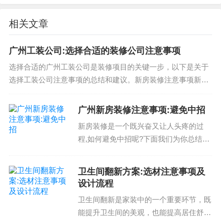
材料：选择适合的材料有助于实现空间的整体效
果。选择合适的材料有助于提高空间的舒适度和整
相关文章
体效果。3. 设计风格的灵活性：侘寂风装修风格是
弹性设计风格，可以根据不同空间的需求灵活选择
广州工装公司:选择合适的装修公司注意事项
不同的设计方式，增强其适应性。4. 合理的预算控
选择合适的广州工装公司是装修项目的关键一步，以下是关于
制：预算控制是装修过程中非常重要的一环。合理
选择工装公司注意事项的总结和建议。新房装修注意事项新房
的预算控制有助于减少装修成本。
装修是刚刚入住的新房的装修工作，注意事项包括:选择合适的
装修公司制定详细的装修方案选择质量好...
广州新房装修注意事项:避免中招
在装修过程中，选择合适的材料、注重空间的简
新房装修是一个既兴奋又让人头疼的过
洁、综合考虑空间的使用需求和设计风格的灵活
程,如何避免中招呢?下面我们为你总结了
性，都是实现侘寂风装修风格最佳表现的关键。了
广州新房装修注意事项,希望能帮助到
解空间需求、选择合适的材料、合理的预算控制都
你。选择专业的装修公司首先,选择专业
卫生间翻新方案:选材注意事项及
是实现成功的必备条件。如果你正在寻找装修公司
的装修公司是关键。一个好的装修公司不
设计流程
或设计方案，希望让空间感觉更自然和舒适，请联
仅能提供高品质的服务,...
卫生间翻新是家装中的一个重要环节，既
系我们，我们将帮助你实现理想的空间设计方案。
能提升卫生间的美观，也能提高居住舒适