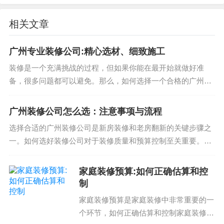
相关文章
混搭风装修设计可以应用于各种空间，包括家居空
间、办公空间和店铺空间。以下是一些混搭风装修
广州专业装修公司:精心选材、细致施工
设计的案例：
装修是一个充满挑战的过程，但如果你能在最开始就做好准
备，很多问题都可以避免。那么，如何选择一个合格的广州装
家居空间：混搭风装修设计可以将现代风格和传统
修公司呢？首先，我们需要了解装修公司的水平。一个合格的
风格融合在一起，创造出独特的家居空间效果。
广州装修公司，需要有专业的施工人员、完善...
广州装修公司怎么选：注意事项与流程
办公空间：混搭风装修设计可以将简洁风格和时尚
选择合适的广州装修公司是新房装修和老房翻新的关键步骤之
风格融合在一起，创造出高效的办公空间效果。
一。如何选好装修公司对于装修质量和预算控制至关重要。了
店铺空间：混搭风装修设计可以将时尚风格和现代
解装修公司注意事项和流程可以帮助你避免后续纠纷和不必要
风格融合在一起，创造出独特的店铺空间效果。
的花费。下面我们将结合装修行业的真实场...
家庭装修预算:如何正确估算和控
混搭风装修设计的优势
制
家庭装修预算是家庭装修中非常重要的一
混搭风装修设计有以下几个优势：
个环节，如何正确估算和控制家庭装修预