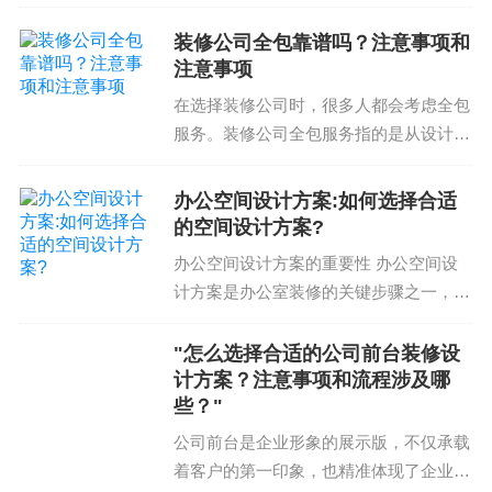
算对于保证家庭装修质量和完成时间至关
创造独特的空间效果：混搭风装修设计可以创造出
重要。那么，如何正确估算和控制家庭装
独特的空间效果，满足您的需求和喜好。
装修公司全包靠谱吗？注意事项和
修预算呢？家庭装修预算估算注意事项家
注意事项
提高空间的实用性：混搭风装修设计可以提高空间
庭装修预算估算是家庭...
在选择装修公司时，很多人都会考虑全包
的实用性，满足您的生活需求。
服务。装修公司全包服务指的是从设计到
增加空间的价值：混搭风装修设计可以增加空间的
施工，包括材料采购和验收的整体服务。
价值，提高您的投资回报率。
那么，装修公司全包靠谱吗？本文将为您
办公空间设计方案:如何选择合适
混搭风装修设计总结
详细介绍装修公司全包服务的注意事项和
的空间设计方案?
注意事项，帮助您在选...
混搭风装修设计是一种创新的设计风格，它通过将
办公空间设计方案的重要性 办公空间设
计方案是办公室装修的关键步骤之一，它
不同风格的元素融合在一起，创造出独特的空间效
直接影响办公环境的舒适度和工作效率。
果。通过了解混搭风装修设计的注意事项和流程，
一个合适的空间设计方案不仅能提高员工
"怎么选择合适的公司前台装修设
选择适合自己的风格和元素，搭配色彩和材料，施
的工作积极性和满意度，还能帮助企业提
计方案？注意事项和流程涉及哪
工和验收，您可以打造出完美的家居空间。同时，
些？"
高工作效率和降低成本...
混搭风装修设计还可以应用于各种空间，包括办公
公司前台是企业形象的展示版，不仅承载
空间和店铺空间。最后，混搭风装修设计的优势包
着客户的第一印象，也精准体现了企业的