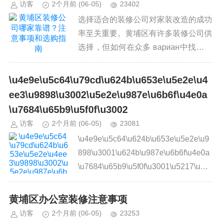
访客
2个月前
(06-05)
23402
选择适合的装修公司对家装改造的成功
率至关重要。黄埔区有许多装修公司供
选择，但如何在众多 вариан中找出一
家靠谱的公司？该文将为您详细介绍黄
埔区装修公司的注意事项和选购指南，
\u4e9e\u5c64\u79cd\u624b\u653e\u5e2e\u4
帮助您做出明智的决策。...
ee3\u9898\u3002\u5e2e\u987e\u6b6f\u4e0a
\u7684\u65b9\u5f0f\u3002
访客
2个月前
(06-05)
23081
\u4e9e\u5c64\u624b\u653e\u5e2e\u9
898\u3001\u624b\u987e\u6b6f\u4e0a
\u7684\u65b9\u5f0f\u3001\u5217\u5
b...
黄埔区办公室装修注意事项
访客
2个月前
(06-05)
23253