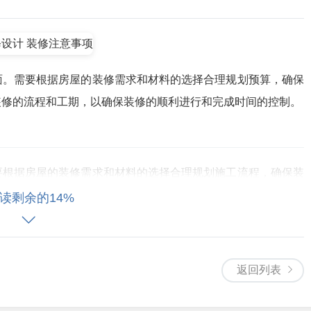
面。需要根据房屋的装修需求和材料的选择合理规划预算，确保
装修的流程和工期，以确保装修的顺利进行和完成时间的控制。
要根据房屋的装修需求和材料的选择合理规划施工流程，确保装
考虑到施工的安全性和质量，以确保房屋的安全性和美观性。
读剩余的14%
。通过遵循这些注意事项，业主可以避免在装修过程中出现的潜
效果和节省成本。因此，装修注意事项是业主在装修过程中必须
返回列表
建议和服务，请联系我们，我们将为您提供最好的装修方案和服