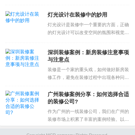
是否有提供明确的预算报价
装修公司时，应该注意以下几点。选择适
合的装修公司选择适合的装修公司是法式
是否有考虑到您的预算和需求
灯光设计在装修中的妙用
轻奢装修的第一步。装修公司的设计风
是否有提供预算控制的方案
灯光设计是装修中一个重要的方面，正确
格、施工质量和售后服务...
是否有提供预算控制的周期
的灯光设计可以改变空间的氛围和视觉效
了解预算控制可以帮助您确定公司的管理能力和对
果。在装修中，灯光设计不仅仅是选择点
灯，还包括考虑空间的照明、温度、色彩
您的需求的理解。选择公司预算控制严格、合理的
深圳装修案例：新房装修注意事项
等方面。灯光设计可以实现空间的空间的
公司可以确保您的客厅装修预算控制好。
与注意点
视觉效果和人性化需求...
装修是一个家的重头戏，如何做好新房装
结论
修工作，避免在装修过程中出现各种问
题，对于我们来说是一件很头疼的事情，
今天我们就来聊聊在深圳装修新房的注意
广州装修案例分享：如何选择合适
事项和注意点。ерьшешоппер序言1.WH
的装修公司?
选择合适的广州客厅装修设计公司需要注意事项，
AT新房装...
作为广州的一线装修公司，我们在广州的
包括装修流程、设计方案、材料选择和预算控制。
装修市场上积累了丰富的案例经验。以下
了解这些注意事项有助于您找到合适的装修公司和
分享几例典型的装修案例，供您参考。请
设计师，确保您的客厅装修项目顺利完成。选择公
阅读以下案例了解如何选择合适的装修公