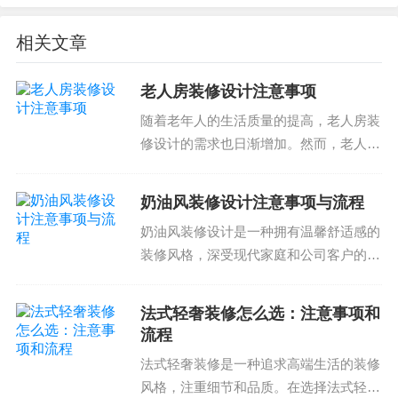
项：
相关文章
是否有提供多种材料选择
老人房装修设计注意事项
是否有考虑到您的预算和需求
是否有提供材料样品和价格
随着老年人的生活质量的提高，老人房装
修设计的需求也日渐增加。然而，老人房
是否有提供材料的质保和售后服务
装修设计需要考虑到老人的安全、舒适和
了解材料选择可以帮助您确定公司的专业性和对您
便利性。那么，如何选择合适的装修方
的需求的理解。选择公司材料选择合理、有耐用性
奶油风装修设计注意事项与流程
案、材料和施工工人是关键。下面我们来
的公司可以确保您的客厅装修材料质量好。
奶油风装修设计是一种拥有温馨舒适感的
看老人房装修设计注意事...
装修风格，深受现代家庭和公司客户的喜
4. 预算控制
爱。然而，想要实现这一风格，需要谨慎
选择设计师和施工队伍，才能避免由于设
预算控制是指您用于装修的预算。选择合适的预算
法式轻奢装修怎么选：注意事项和
计师经验不足或施工队伍不专业导致的质
流程
控制需要考虑您的预算和需求。以下是您需要注意
量问题。奶油风装修设...
法式轻奢装修是一种追求高端生活的装修
的事项：
风格，注重细节和品质。在选择法式轻奢