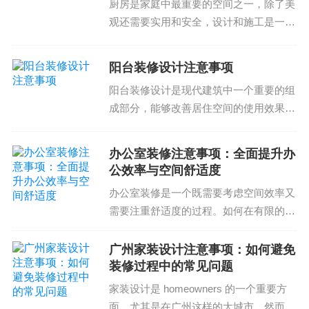
厨房是家庭中最重要的空间之一，除了美
通过这些注意事项，我们可以找到一个合适的北京
哪些呢？一、合理规划...
观还需要实用和安全，设计和施工是一个
装修设计公司。同时，我们也需要考虑公司的价格
复杂的问题，以下是我们对厨房装修设计
和施工流程是否合理。
的注意事项，希望可以帮助大家避免设计
阳台装修设计注意事项
和施工过程中的问题1. 招商注意事项厨房
北京装修设计公司的施工流程
阳台装修设计是现代建筑中一个重要的组
装修设计时，招商...
成部分，能够改善居住空间的使用效果和
居住者的生活质量。然而，阳台装修设计
的注意事项也需要特别注意，下面我们就
北京装修设计公司的施工流程应该包括以下几步：
办公室装修注意事项：全面提升办
来看看阳台装修设计注意事项。一、材料
公效率与空间舒适度
选择阳台装修设计的材...
方案设计
办公室装修是一个既需要考虑空间效率又
方案论证
需要注重舒适度的过程。如何在有限的空
施工准备
间内营造高效的办公环境以及如何选择合
施工执行
适的装修公司和材料等问题，都是办公室
广州家装设计注意事项：如何避免
装修注意事项中需要重点关注的问题。如
装修过程中的常见问题
验收和决付
何选择合适的装修公司...
公司的施工流程是否专业和完善直接影响到我们的
家装设计是 homeowners 的一个重要方
面，尤其是在广州这样的大城市。然而，
项目进展和成本控制。因此，在选择北京装修设计