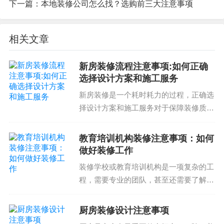
下一篇：
本地装修公司怎么找？选购前三大注意事项
公司的响应速度
公司的沟通技巧
相关文章
公司的服务态度
一个好的服务体验可以让我们感觉到公司的价值得
新房装修流程注意事项:如何正确
选择设计方案和施工服务
到了最大化。因此，在选择装修设计公司时，我们
需要关注公司的服务体验。
新房装修是一个耗时耗力的过程，正确选
择设计方案和施工服务对于保障装修质量
北京装修设计公司注意事项
和满足个人需求非常重要。因此，了解新
房装修流程注意事项是非常必要的。新房
教育培训机构装修注意事项：如何
在选择北京装修设计公司时，我们需要注意以下几
装修流程注意事项新房装修流程通常包括
做好装修工作
点：
以下几个步骤：第一步...
装修学校或教育培训机构是一项复杂的工
程，需要专业的团队，甚至还需要了解相
公司的专业性和经验
关的法律法规。在学校装修过程中注意事
公司的项目管理流程和材料供应链
项众多，需要了解有一定的常识和经验。
厨房装修设计注意事项
公司的服务体验和响应速度
那么，教育培训机构装修注意事项到底有