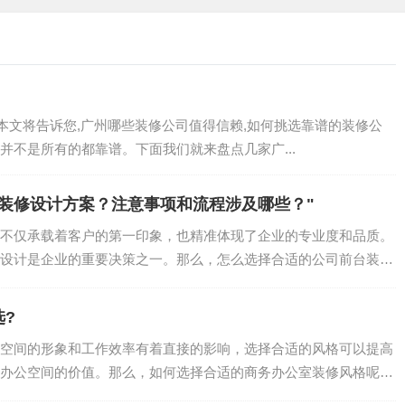
工具。
施施工。
付。
设计方案制作、施工准备、施工实施和验收和交付等步骤。
本文将告诉您,广州哪些装修公司值得信赖,如何挑选靠谱的装修公
但并不是所有的都靠谱。下面我们就来盘点几家广...
装修设计方案？注意事项和流程涉及哪些？"
不仅承载着客户的第一印象，也精准体现了企业的专业度和品质。
面：
设计是企业的重要决策之一。那么，怎么选择合适的公司前台装修
和预算设计合适的空间布局。
.
材料。
?
和预算设计合适的灯光设计。
空间的形象和工作效率有着直接的影响，选择合适的风格可以提高
和预算设计合适的颜色方案。
办公空间的价值。那么，如何选择合适的商务办公室装修风格呢？
.
装修材料、灯光设计和颜色方案等方面。