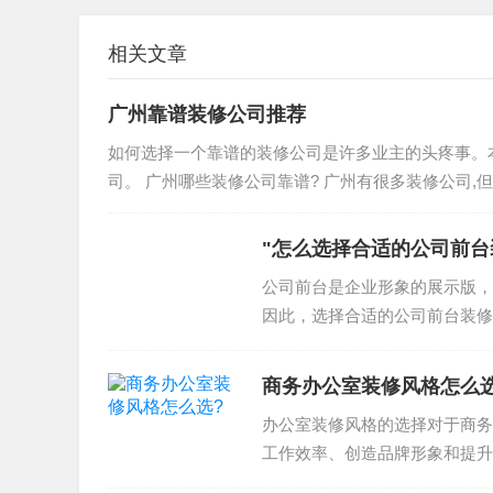
施工准备：办公室装修公司需要准备施工材料和
施工实施：办公室装修公司需要根据设计方案实
相关文章
验收和交付：办公室装修公司需要完成验收和交
广州靠谱装修公司推荐
办公室装修公司的流程主要包括客户需求分析、
如何选择一个靠谱的装修公司是许多业主的头疼事。
司。 广州哪些装修公司靠谱? 广州有很多装修公司,
办公室装修公司的设计方案
"怎么选择合适的公司前台
公司前台是企业形象的展示版，
办公室装修公司的设计方案主要包括以下几个方
因此，选择合适的公司前台装修
空间布局：办公室装修公司需要根据客户的需求
设计方案？注意事项和流程涉及..
装修材料：办公室装修公司需要选择合适的装修
商务办公室装修风格怎么选
灯光设计：办公室装修公司需要根据客户的需求
办公室装修风格的选择对于商务
颜色方案：办公室装修公司需要根据客户的需求
工作效率、创造品牌形象和提升
理解商务办公室装修风格的分类..
办公室装修公司的设计方案主要包括空间布局、