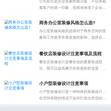
考虑，避免在装修过程中出现堵塞和漏水问题。确
公司前台是企业形象的展示版，不仅承载
保改造后的生活使用方面无需担心的问题。并且注
着客户的第一印象，也精准体现了企业的
专业度和品质。因此，选择合适的公司前
意到公司使用的材料，选择环保的材料，避免造成
台装修设计是企业的重要决策之一。那
环境问题。水电改造注意事项非常多，希望客户能
商务办公室装修风格怎么选?
么，怎么选择合适的公司前台装修设计方
够多了解这些知识，选对公司，整个过程都是轻松
办公室装修风格的选择对于商务空间的形
案？注意事项和流程涉及...
的。
象和工作效率有着直接的影响，选择合适
的风格可以提高工作效率、创造品牌形象
和提升办公空间的价值。那么，如何选择
餐饮店装修设计注意事项及流程
合适的商务办公室装修风格呢？理解商务
餐饮店装修设计是餐饮业的重要组成部
如何选择水电改造公司
办公室装修风格的分类...
分，既可以提高餐厅的美观和舒适度，也
选择水电改造公司的时候，首先要看公司资质。有
可以体现餐厅的品牌和风格。在选择餐饮
店装修设计方案时，需要注意以下几个方
没有资质的公司不敢轻易选。其次是看公司的经
小户型装修设计注意事项
面：1. 设计风格和主题餐饮店的设计风格
验，资质是基础，但经验才是决定公司服务质量的
小户型装修设计是一种特殊的装修设计，
和主题应与餐厅的品...
关键。有经验的公司才是合适的公司。还要注意到
在空间有限的情况下如何打造出舒适的居
售后服务，否则容易出现问题，无法解决。此外，
住空间，需要设计师在空间布局、选用材
料、控制预算等方面进行精心考量。那