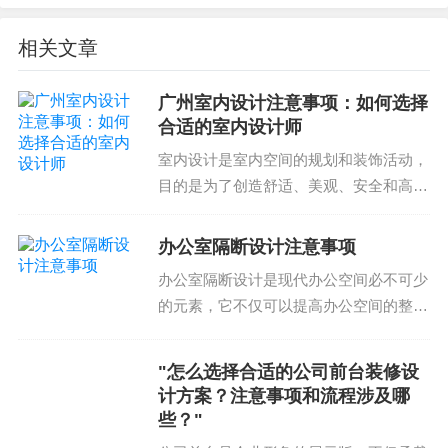
没有心病的。总是在担心卫生间的开关位置，真希
相关文章
望可以合理布置。水电改造，管道改造，水管和电
管都需要整体考虑。有的时候，为了达到一种美观
广州室内设计注意事项：如何选择
的空间，可能会根据实际情况，适当调整管道的位
合适的室内设计师
置。体谅了房主的想法，给予支持，提供专业的意
室内设计是室内空间的规划和装饰活动，
见，做最好的选择，让客户过得更加舒适。
目的是为了创造舒适、美观、安全和高效
的空间环境。选择合适的室内设计师对于
水电改造注意事项
室内设计项目的成功至关重要。广州室内
办公室隔断设计注意事项
设计师的团队需要有丰富的经验、专业的
水电改造注意事项有哪些?在进行水电改造的时候，
办公室隔断设计是现代办公空间必不可少
技能和良好的沟通能力...
需要注意的事项包括，至今为止没有经验丰富的公
的元素，它不仅可以提高办公空间的整体
司勉强干，可能会造成损失和风险，将整个工程分
效率，还可以提供私密的工作环境。然
而，隔断设计需要考虑多个因素，包括空
为几阶段的实施，采用分段式的管控和验收，确保
"怎么选择合适的公司前台装修设
间尺寸、人员流动、功能需求等。以下是
每个阶段的质量稳定和不断改进。从而保证整个项
计方案？注意事项和流程涉及哪
办公室隔断设计的注意事...
目的质量和安全。另外，应该对管道进行整体设计
些？"