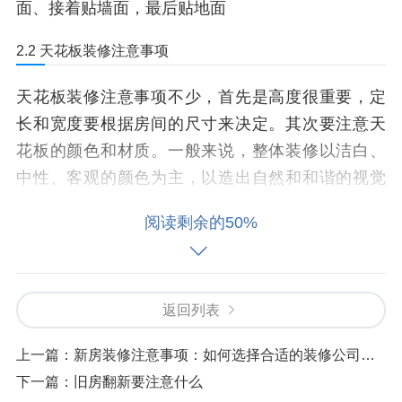
面、接着贴墙面，最后贴地面
2.2 天花板装修注意事项
天花板装修注意事项不少，首先是高度很重要，定
长和宽度要根据房间的尺寸来决定。其次要注意天
花板的颜色和材质。一般来说，整体装修以洁白、
中性、客观的颜色为主，以造出自然和和谐的视觉
效果
阅读剩余的50%
毛坯房装修注意事项，总的来说，离开一道工序及
材料，都是很严重的事情，所以您在设计和施工过
程中需要仔细考虑和处理好。毛坯房装修注意事项
返回列表
服务于用户定制需求，以解决用户装修难题与痛
点。"
上一篇：
新房装修注意事项：如何选择合适的装修公司和设计方案
下一篇：
旧房翻新要注意什么
3. 加固门窗