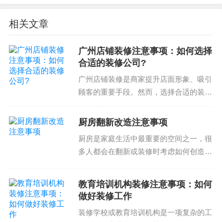
毛坯房装修注意事项之一，需要注意的是对于门窗
相关文章
的加固和补充。因为在新房购买时，门窗可能会有
广州店铺装修注意事项：如何选择
裂缝的現象，那么在此过程中就需要对门窗进行维
合适的装修公司?
修和加固
广州店铺装修是商家提升店面形象、吸引
4. 匀势控制
顾客的重要手段。然而，选择合适的装修
公司是商家面临的挑战之一。以下是广州
店铺装修注意事项和选择装修公司的准
厨房翻新改造注意事项
则。广州店铺装修注意事项广州店铺装修
厨房是家庭生活中最重要的空间之一，很
毛坯房装修注意事项，执行好工作就是保证整体项
需要考虑多方面的因素，...
多人都会在翻新或装修时考虑如何创造一
目进度和费用能够符合预期，毛坯房装修注意事项
个高效、美观的厨房空间。以下是一些关
服务于用户需求，以解决用户装修难题和痛点
于厨房翻新改造注意事项的内容，希望可
教育培训机构装修注意事项：如何
以帮助您打造理想的厨房。选择合适的设
5. 预算控制
做好装修工作
计方案厨房翻新改造的...
装修学校或教育培训机构是一项复杂的工
预算控制是装修的关键，毛坯房装修注意事项之