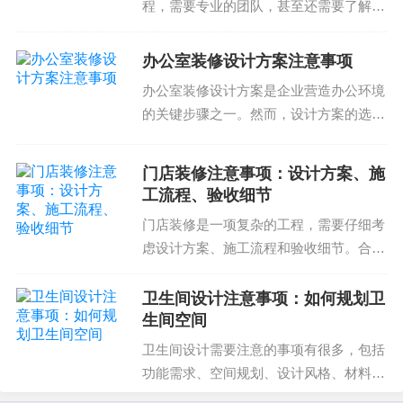
程，需要专业的团队，甚至还需要了解相
一。如果无法合理控制预算，就会导致项目进展缓
关的法律法规。在学校装修过程中注意事
慢，甚至会出现严重的问题，如超预算、拖延进度
项众多，需要了解有一定的常识和经验。
办公室装修设计方案注意事项
那么，教育培训机构装修注意事项到底有
等
办公室装修设计方案是企业营造办公环境
哪些呢？一、合理规划...
的关键步骤之一。然而，设计方案的选择
毛坯房装修注意事项总结
和实施需要注意很多细节。下面我们就来
探讨一下办公室装修设计方案注意事项。
购入毛坯房装修注意事项及注意事项，样样辅助您
门店装修注意事项：设计方案、施
选择合适的设计风格办公室装修设计风格
解决装修难题。毛坯房装修注意事项服务于用户需
工流程、验收细节
需要与企业文化和品牌...
求，以解决装修难题和痛点
门店装修是一项复杂的工程，需要仔细考
虑设计方案、施工流程和验收细节。合理
如果您正在寻找专业的毛坯房装修公司，需要请咨
的设计可以提高门店的吸引力和竞争力，
询我们的装修团队。我们的装修团队会为您提供专
而优质的施工流程可以保证项目的顺利完
卫生间设计注意事项：如何规划卫
业的装修服务和解决您的装修难题。毛坯房装修注
成和质量的保证。验收细节则是确保门店
生间空间
装修项目达到预期效果...
意事项，我们为您提供优质的装修服务，解决您装
卫生间设计需要注意的事项有很多，包括
修难题，增强您的生活质量
功能需求、空间规划、设计风格、材料选
择等。优质的卫生间设计可以提高居住品