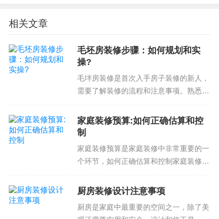
5.施工流程控制
相关文章
施工流程的控制是小型办公室装修的关键。要确保
装修的顺利进行，应与装修公司签订专业合同，并
毛坯房装修步骤：如何规划和实
约定施工的时间、物资供应、人工和质量保障等条
操?
款。同时，应与装修公司维护良好的联系，及时处
毛坢房装修是首次入手房子装修的新人，
理任何施工中的问题和不确定性。通过这些措施，
需要了解装修的流程和注意事项。熟悉毛
可以确保小型办公室装修的顺利进行和高质量完
坢房装修流程有助于您更好的规划和实
成。
操，避免装修过程中的误解和痛点。毛坢
家庭装修预算:如何正确估算和控
房装修涉及到设计、材料、施工等多个环
制
小型办公室装修注意事项的遵循，在设计和施工中
节，我们在此分享毛坢房...
家庭装修预算是家庭装修中非常重要的一
遵循的是节省空间、提高工作效率和舒适度的原
个环节，如何正确估算和控制家庭装修预
则，造成的空间尽可能美观耐用，增加了空间的灵
算对于保证家庭装修质量和完成时间至关
活性。事实上，在现代企业中，空间效率和舒适度
重要。那么，如何正确估算和控制家庭装
厨房装修设计注意事项
是竞争的重要优势，这这个方面的注意事项是我们
修预算呢？家庭装修预算估算注意事项家
厨房是家庭中最重要的空间之一，除了美
庭装修预算估算是家庭...
专业而富有耐心、有利于客户的装修公司随时等待