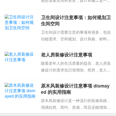
观还需要实用和安全，设计和施工是一个
您的咨询，提供服务。
复杂的问题，以下是我们对厨房装修设计
的注意事项，希望可以帮助大家避免设计
卫生间设计注意事项：如何规划卫
和施工过程中的问题1. 招商注意事项厨房
生间空间
装修设计时，招商...
卫生间设计需要注意的事项有很多，包括
功能需求、空间规划、设计风格、材料选
择等。优质的卫生间设计可以提高居住品
质和整体生活质量，而不良的设计则可能
老人房装修设计注意事项
带来很多不便和不舒适。因此，卫生间的
随着老年人的生活质量的提高，老人房装
设计需要认真规划，合...
修设计的需求也日渐增加。然而，老人房
装修设计需要考虑到老人的安全、舒适和
便利性。那么，如何选择合适的装修方
原木风装修设计注意事项 dismay
案、材料和施工工人是关键。下面我们来
ed 的实用指南
看老人房装修设计注意事...
原木风装修设计是一种流行的装修风格，
强调自然、简约、质感，而且还能增加房
屋的价值。然而，原木风装修设计并非易