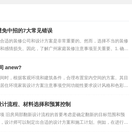
况，确定设计方向、确定收纳需求；
避免中招的7大常见错误
合适的装修公司和设计方案是非常重要的。然而，选择不当的装修
和感情损失。因此，了解广州家庭装修注意事项至关重要。1. 确认
收纳空间图纸、空间规划方案、收纳产品选择方案等；
anew?
安装、布置收纳产品等；
间时，根据客观环境和建筑条件，合理布置室内空间的方案。其目
居住环境家装设计方案注意事项空间功能性要求设计风格和色彩主
.
收纳空间整洁性等；
设计流程、材料选择和预算控制
您有所帮助！如果您对客厅收纳空间规划有任何疑问，或者想咨
项 旧房局部翻新设计流程的首要考虑是确定翻新的目标范围和预
，设计师可以制定出合适的设计方案和施工计划。例如，在进行局