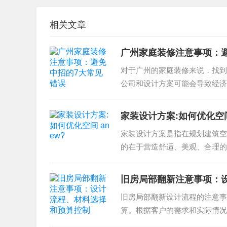
客厅收纳空间规划流程
相关文章
流程一：需求调研
了解客厅功能需求、面积、布局、收纳需求等情
广州家庭装修注意事项：
流程二：方案设计
对于广州的家庭装修来说，找到
公司和设计方案可能会导致经济
根据收纳需求、空间布局等情况，设计出合理的
装修公司的信誉和资质选择...
流程三：施工实施
家装设计方案:如何优化空间 
根据设计图纸、规划方案，实施收纳空间建造、
家装设计方案是指在规划建筑空
的在于营造舒适、美观、合理的
流程四：验收
题选择材料选择和预算控制庭院..
验收收纳空间，验收收纳产品质量、空间布局、
旧房局部翻新注意事项：
以上所述客厅收纳空间规划设计师经验，希望对
旧房局部翻新设计流程的注意事
询相关信息，请联系我们。
算。根据客户的需求和实际情况
部翻新时，需要注意保...