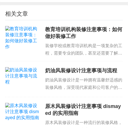
料、设备、人员、时间等方面。要注意的是，在验
相关文章
收时应注意到材料、设备、人员、时间等的控制，
确保施工质量和进度。
教育培训机构装修注意事项：如何
总的来说，餐饮店装修设计是一个复杂的过程，需
做好装修工作
要考虑多个因素，包括设计风格和主题、室内空间
装修学校或教育培训机构是一项复杂的工
的利用、材料和装饰的选择、施工流程和验收等。
程，需要专业的团队，甚至还需要了解相
关的法律法规。在学校装修过程中注意事
在选择餐饮店装修设计方案时，应根据餐厅的具体
项众多，需要了解有一定的常识和经验。
情况进行调整和修改，确保获得理想的装修效果。
奶油风装修设计注意事项与流程
那么，教育培训机构装修注意事项到底有
奶油风装修设计是一种拥有温馨舒适感的
哪些呢？一、合理规划...
如果你正在考虑餐饮店装修设计，希望本文能为你
装修风格，深受现代家庭和公司客户的喜
提供一些参考和建议。餐饮店装修设计是一个复杂
爱。然而，想要实现这一风格，需要谨慎
的过程，需要根据餐厅的具体情况进行调整和修
选择设计师和施工队伍，才能避免由于设
原木风装修设计注意事项 dismay
改。因此，选择合适的装修公司和设计方案，预算
计师经验不足或施工队伍不专业导致的质
ed 的实用指南
量问题。奶油风装修设...
控制在施工过程中保持合理，验收时注意检查细节
原木风装修设计是一种流行的装修风格，
等都是非常重要的。若您对餐饮店装修设计有任何