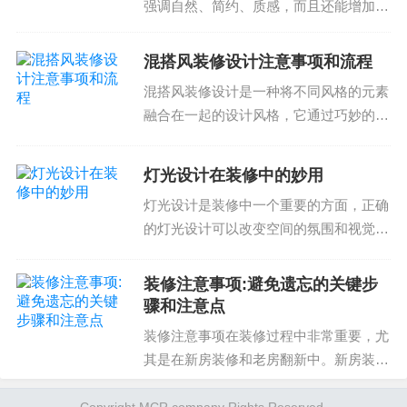
强调自然、简约、质感，而且还能增加房
疑问，请随时与我们联系，我们会为您提供专业的
屋的价值。然而，原木风装修设计并非易
服务。
事，它需要细致入微的规划和专业的施
混搭风装修设计注意事项和流程
工。以下是原木风装修设计注意事项的实
混搭风装修设计是一种将不同风格的元素
用指南，希望能帮助您完...
融合在一起的设计风格，它通过巧妙的搭
配来创造出独特的空间效果。这种风格不
仅可以让您的空间变得有趣独特，还可以
灯光设计在装修中的妙用
使您的生活变得更加充实。那么，如何选
灯光设计是装修中一个重要的方面，正确
择适合自己的混搭风装...
的灯光设计可以改变空间的氛围和视觉效
果。在装修中，灯光设计不仅仅是选择点
灯，还包括考虑空间的照明、温度、色彩
装修注意事项:避免遗忘的关键步
等方面。灯光设计可以实现空间的空间的
骤和注意点
视觉效果和人性化需求...
装修注意事项在装修过程中非常重要，尤
其是在新房装修和老房翻新中。新房装修
的注意事项包括检查房屋的结构是否有问
题，是否有需要补充的材料，以及如何合