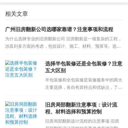
4.验收
相关文章
验收时要对工装质量进行严格检查，避免出现工装
问题影响整个装修效果。
广州旧房翻新公司选哪家靠谱？注意事项和流程
为什么选择专业的旧房翻新公司 旧房翻新是一项复杂的工程，
工装装修注意事项与流程的关键点
涉及到多方面的考虑，包括设计、施工、材料、预算等。选择
专业的旧房翻新公司可以确保工程的顺利进行，避免各种潜在
在工装装修过程中，工装装修注意事项和流程是非
问题和风险。 如何选...
选择半包装修还是全包装修？注意
常重要的，深圳市安之家装饰设计有限公司希望通
五大区别
过本文详解工装装修注意事项和流程，帮助广大深
半包装修和全包装修是装修服务中的两大
圳民众轻松完成工装装修工作，避免一些意外情况
主要选择，各自有其特点和优缺点，了解
的发生。在选择工装公司时，需要注意选择专业的
他们的区别是业主在装修过程中的首要任
工装公司，可以保证工装质量。在验收时，需要对
务。在此基础上，更了解装修服务中另外
旧房局部翻新注意事项：设计流
工装质量进行严格检查，避免出现工装问题影响整
两个概念：甲包和乙包装修。甲包装修指
程、材料选择和预算控制
个装修效果。在材料采购、报价、施工和验收中，
的是承包主体承担建筑...
旧房局部翻新设计流程的注意事项 旧房
需要遵循工装装修流程，避免出现工装问题。在工