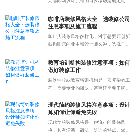
局部翻新设计流程的首要考虑是确定翻新
装装修过程中，要注意工装装修注意事项和流程，
的目标范围和预算。根据客户的需求和实
避免出现工装问题。”}
际情况，设计师可以制定出合适的设计方
咖啡店装修风格大全：选装修公司
案和施工计划。例如，在进行局部翻新
注意事项及施工流程
深圳装修公司,深圳装修公司深圳市安之家装饰设计
时，需要注意保...
咖啡店装修风格多样化，对于想要开创新
有限公司欢迎您的咨询!
型咖啡店的业主和设计师来说，选择合适
的装修公司及施工流程同样是重中之重。
咖啡店装修公司应具备专业的设计团队、
教育培训机构装修注意事项：如何
经验丰富的施工队伍以及精心的视觉表
做好装修工作
现。下面我们将着重讨论...
装修学校或教育培训机构是一项复杂的工
程，需要专业的团队，甚至还需要了解相
关的法律法规。在学校装修过程中注意事
项众多，需要了解有一定的常识和经验。
现代简约装修风格注意事项：设计
那么，教育培训机构装修注意事项到底有
师如何让你避免失敗
哪些呢？一、合理规划...
现代简约装修风格是一种流行的装修风
格，具有清新、简洁、舒适的特点。然