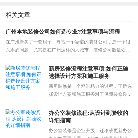
求；
相关文章
验收和完成：项目验收后，装修公司需要负责项目
的完成，并提供必要的服务和维护；
广州本地装修公司如何选专业?注意事项与流程
在广州新买了一套房子，寻找一个靠谱的装修公司，是一个很
选装修公司的关键
头疼的问题。尤其是在广州这样的大城市，装修公司数量众
多，如何选择合适的装修公司呢？这篇文章将为您介绍如何选
在选装修公司时，了解装修公司注意事项和流程可
择广州本地装修公司的注意事项与流程，帮助...
新房装修流程注意事项:如何正确
以帮助你避免后续纠纷和不必要的花费。因此，选
选择设计方案和施工服务
择合适的装修公司应该成为你装修和翻新过程中的
新房装修是一个耗时耗力的过程，正确选
首要任务之一。在结尾，我们给出一些关于如何选
择设计方案和施工服务对于保障装修质量
择广州装修公司的建议和常见问题解决方案，帮助
和满足个人需求非常重要。因此，了解新
你更好地选择合适的装修公司。
房装修流程注意事项是非常必要的。新房
办公室装修流程:从设计到验收的
装修流程注意事项新房装修流程通常包括
详细指南
如何选择合适的装修公司？
以下几个步骤：第一步...
办公室装修是企业升级、迁移或更新办公
选择合适的装修公司，需要你有足够的信息和专业