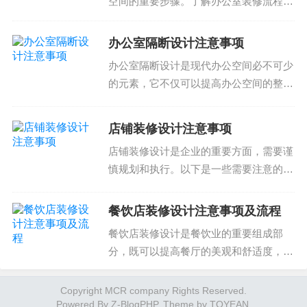
空间的重要步骤。了解办公室装修流程有
知识。结合上述关于装修公司注意事项和流程的总
助于你顺利完成办公室装修项目，减少装
修风险，提高装修效率。下面我们将为你
结，以下是一些关键建议：
办公室隔断设计注意事项
介绍办公室装修流程的详细指南。办公室
办公室隔断设计是现代办公空间必不可少
多做功课，了解装修公司的相关资质和证书；
装修流程办公室装修流...
的元素，它不仅可以提高办公空间的整体
效率，还可以提供私密的工作环境。然
选择经验丰富的装修公司，且能够按时完成工期
而，隔断设计需要考虑多个因素，包括空
的；
店铺装修设计注意事项
间尺寸、人员流动、功能需求等。以下是
店铺装修设计是企业的重要方面，需要谨
办公室隔断设计的注意事...
根据个人需求和预算要求选择合适的设计方案和材
慎规划和执行。以下是一些需要注意的事
料来源；
项：选择合适的材料材料的选择直接影响
到店铺装修的质量和美观性。需要选择耐
餐饮店装修设计注意事项及流程
关注装修公司的服务质量和客户口碑；
用、易清洁、符合商业风格的材料。例
餐饮店装修设计是餐饮业的重要组成部
如，地板可以选择耐磨的...
选择价格透明的装修公司，且能够按预算控制项目
分，既可以提高餐厅的美观和舒适度，也
费用；
可以体现餐厅的品牌和风格。在选择餐饮
店装修设计方案时，需要注意以下几个方
Copyright MCR company Rights Reserved.
施工流程和验收细节应该得到充分的关注，以保证
Powered By
面：1. 设计风格和主题餐饮店的设计风格
Z-BlogPHP
. Theme by
TOYEAN
.