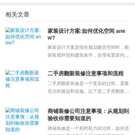
材料选择：选择质量可靠、价格合理的装修材料；
相关文章
设计方案：设计方案要合理、简洁，避免过多的装
修项目；
家装设计方案:如何优化空间 ane
施工管理：严格控制施工工期、质量和安全，避免
w?
延误和追加工期；
家装设计方案是指在规划建筑空间时，根
预算控制：严格控制预算，不超出预算范围；
据客观环境和建筑条件，合理布置室内空
以上就是关于广州新房装修预算多少合适和如何控
间的方案。其目的在于营造舒适、美观、
合理的居住环境家装设计方案注意事项空
制成本的总结。如果您有任何装修需求，请咨询专
二手房翻新装修注意事项和流程
间功能性要求设计风格和色彩主题选择材
业的装修公司或室内设计公司，获取专业的建议和
二手房翻新装修是一个复杂的过程，需要
料选择和预算控制庭院...
服务。
充分的规划和实施。以下是二手房翻新装
修的注意事项和流程，希望能为您提供有
常见问题：
价值的参考信息。一、规划和设计在开始
商铺装修公司注意事项：从规划到
翻新装修之前，需要先进行规划和设计。
验收你需要知道的
新房装修的预算范围通常包括哪些方面？
包括空间布局、装修风...
如何选择合适的装修材料？
商铺装修是一个耗时耗力的过程，如何选