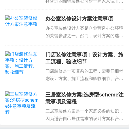
择合适的商铺装修公司对于商家来说非常
如何设计合理的装修方案？
重要。选择不当可能会导致装修延误、质
如何控制施工工期和质量？
量不合格甚至造成经济损失。下面我们将
办公室装修设计方案注意事项
如何预算控制？
从规划到验收详细介绍商铺装修公司注意
办公室装修设计方案是企业营造办公环境
事项，帮助您正确选择...
的关键步骤之一。然而，设计方案的选择
和实施需要注意很多细节。下面我们就来
探讨一下办公室装修设计方案注意事项。
门店装修注意事项：设计方案、施
选择合适的设计风格办公室装修设计风格
工流程、验收细节
需要与企业文化和品牌...
门店装修是一项复杂的工程，需要仔细考
虑设计方案、施工流程和验收细节。合理
的设计可以提高门店的吸引力和竞争力，
而优质的施工流程可以保证项目的顺利完
三居室装修方案:选房型scheme注
成和质量的保证。验收细节则是确保门店
意事项及流程
装修项目达到预期效果...
三居室装修方案是一个家庭必备的知识，
因为适合自己居住需求的设计方案和合理
的预算控制可以让居住空间的顺心人生。