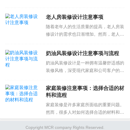
复杂的问题，以下是我们对厨房装修设计
的注意事项，希望可以帮助大家避免设计
老人房装修设计注意事项
和施工过程中的问题1. 招商注意事项厨房
随着老年人的生活质量的提高，老人房装
装修设计时，招商...
修设计的需求也日渐增加。然而，老人房
装修设计需要考虑到老人的安全、舒适和
便利性。那么，如何选择合适的装修方
奶油风装修设计注意事项与流程
案、材料和施工工人是关键。下面我们来
奶油风装修设计是一种拥有温馨舒适感的
看老人房装修设计注意事...
装修风格，深受现代家庭和公司客户的喜
爱。然而，想要实现这一风格，需要谨慎
选择设计师和施工队伍，才能避免由于设
家庭装修注意事项：选择合适的材
计师经验不足或施工队伍不专业导致的质
料和流程
量问题。奶油风装修设...
家庭装修是许多家庭所面临的重要问题。
然而，很多人对如何选择合适的材料和流
程并不清楚。以下是一些家庭装修注意事
项，希望能为您提供帮助。 材料选择的
Copyright MCR company Rights Reserved.