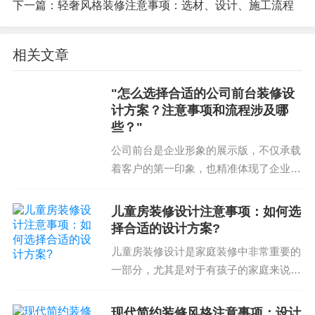
下一篇：
轻奢风格装修注意事项：选材、设计、施工流程
耐用，舒适，灵气。好的选择可以使空间显得更加
美观，整洁，耐用，舒适，灵气。好的选择可以使
相关文章
空间显得更加美观，整洁，耐用，舒适，灵气。好
的选择可以使空间显得更加美观，整洁，耐用，舒
"怎么选择合适的公司前台装修设
适，灵气。
计方案？注意事项和流程涉及哪
些？"
公司前台是企业形象的展示版，不仅承载
施工队伍的推荐
着客户的第一印象，也精准体现了企业的
专业度和品质。因此，选择合适的公司前
选择合适的施工队伍非常关键。好的施工队伍可以
台装修设计是企业的重要决策之一。那
儿童房装修设计注意事项：如何选
保证装修的质量。因此，需要根据装修需求选择合
么，怎么选择合适的公司前台装修设计方
择合适的设计方案?
案？注意事项和流程涉及...
适的施工队伍。需要考虑施工队伍的经验、资质、
儿童房装修设计是家庭装修中非常重要的
价格和服务态度等多个因素。好的施工队伍可以保
一部分，尤其是对于有孩子的家庭来说，
证装修的质量，合理的价格可以使装修的成本降
一个合适的儿童房装修设计不仅能为孩子
创造一个舒适、安全的空间，还能为家庭
低。好的施工队伍可以提供专业的服务，保证装修
现代简约装修风格注意事项：设计