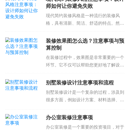
的整体生活质量带来积极的影响。那么，
的质量。好的施工队伍可以提供专业的服务，保证
师如何让你避免失敗
如何选择合适的儿童房...
装修的质量。好的施工队伍可以提供专业的服务，
现代简约装修风格是一种流行的装修风
保证装修的质量。好的施工队伍可以提供专业的服
格，具有清新、简洁、舒适的特点。然
而，如何选择合适的设计师、避免装修失
务，保证装修的质量。好的施工队伍可以提供专业
敗却是很多人遇到的难题。下面我们将为
的服务，保证装修的质量。好的施工队伍可以提供
装修效果图怎么选？注意事项与预
你提供现代简约装修风格注意事项和设计
算控制
专业的服务，保证装修的质量。好的施工队伍可以
师的建议，帮助你避免装修...
在装修过程中，效果图是非常重要的一个
提供专业的服务，保证装修的质量。好的施工队伍
环节。它不仅可以帮助您更好地了解设计
可以提供专业的服务，保证装修的质量。好的施工
师的想法，还可以减少不必要的费用和时
队伍可以提供专业的服务，保证装修的质量。好的
间浪费。那么，如何选择合适的装修效果
别墅装修设计注意事项和流程
施工队伍可以提供专业的服务，保证装修的质量。
图呢？在本文中，我们将为您介绍装修效
别墅装修设计是一个复杂的过程，涉及到
好的施工队伍可以提供专业的服务，保证装修的质
果图的选取注意事项和...
很多方面，例如设计方案、材料选择、预
量。好的施工队伍可以提供专业的服务，保证装修
算控制、施工流程等。在进行别墅装修设
的质量。好的施工队伍可以提供专业的服务，保证
计前，我们需要了解一些注意事项和流
办公室装修注意事项
装修的质量。好的施工队伍可以提供专业的服务，
程，确保设计方案的合理性和施工的顺利
办公室装修是一个重要的投资项目，对于
保证装修的质量。好的施工队伍可以提供专业的服
进行。别墅装修设计注意...