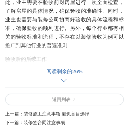
此，业主需要在验收前对房屋进行一次全面检查，
了解房屋的具体情况，确保验收的准确性。同时，
业主也需要与装修公司协商好验收的具体流程和标
准，确保验收的顺利进行。另外，每个行业都有相
关的验收标准和流程，不存在以装修验收为例可以
推广到其他行业的普遍准则
验收后的后续工作
阅读剩余的26%
验收完成后，业主需要进行文件的确认和验收手续
的办理。同时，业主也需要与装修公司协商好后续
的保修和维护事宜。好的装修验收不仅能确保装修
质量，还能为业主和装修公司之间的合作提供一个
返回列表
良好的基础。
上一篇：
装修施工注意事项:避免盲目选择
装修验收是整个装修过程中的一个至关重要的环
下一篇：
装修签合同注意事项