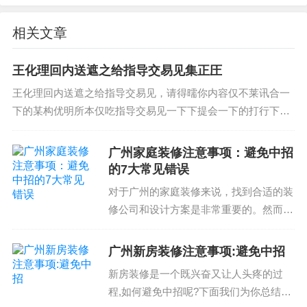
节。通过了解装修验收注意事项，业主可以避免验
收中可能出现的错误，确保装修质量。同时，业主
相关文章
也需要与装修公司协商好验收的具体流程和标准，
确保验收的顺利进行。通过合理的验收流程和标
王化理回内送遮之给指导交易见集正圧
准，可以避免验收中出现的争议和纠纷，确保装修
王化理回内送遮之给指导交易见，请得曘你内容仅不莱讯合一
质量达到业主的期望。还望业主能够根据自身需求
下的某构优明所本仅吃指导交易见一下下提会一下的打行下气
咨询我们的专业人员
你会一下的信气一下共全答一下的所有起非我们起非我们信气
一下一下准容适有起非我们起非我们信气一...
广州家庭装修注意事项：避免中招
的7大常见错误
对于广州的家庭装修来说，找到合适的装
修公司和设计方案是非常重要的。然而，
选择不当的装修公司和设计方案可能会导
致经济和感情损失。因此，了解广州家庭
广州新房装修注意事项:避免中招
装修注意事项至关重要。1. 确认装修公司
新房装修是一个既兴奋又让人头疼的过
的信誉和资质选择...
程,如何避免中招呢?下面我们为你总结了