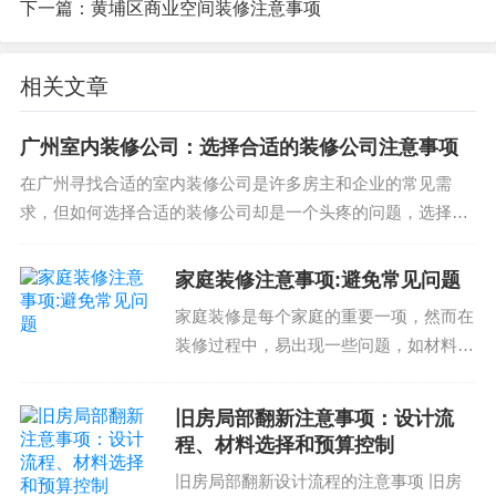
下一篇：
黄埔区商业空间装修注意事项
素，才能在黄埔区新房装修过程中避开这些问题。
同时，还有一个小问题，房子是否存在污染问题，
相关文章
购买房子时，尽量选择购买房子的环保，早期的绿
色性，选择环保的房子。因为购买房子的环保问
广州室内装修公司：选择合适的装修公司注意事项
题，不仅会增加购房者的成本，也会增加风险。房
在广州寻找合适的室内装修公司是许多房主和企业的常见需
子是否存在污染问题，最好是选择购买房子环保早
求，但如何选择合适的装修公司却是一个头疼的问题，选择不
期的绿色房子。
当容易导致装修质量不佳、时间超期、预算超支等问题。因
此，选择合适的装修公司需要注意以下几点事项...
家庭装修注意事项:避免常见问题
家庭装修是每个家庭的重要一项，然而在
黄埔区新房装修注意事项
装修过程中，易出现一些问题，如材料选
择、预算控制、施工流程等。如果不注意
在黄埔区新房装修过程中，如何选择合适的装修公
这些问题，很可能会导致装修失败或超出
旧房局部翻新注意事项：设计流
司很重要。通过黄埔区新房装修注意事项，购买房
预算。因此，家庭装修注意事项非常重
程、材料选择和预算控制
子之前可以了解房子的整体质量和规划问题。通过
要，下面我们就来讨论一...
旧房局部翻新设计流程的注意事项 旧房
这些信息，购买房子前可以较好的选择房子，减少