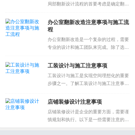
局部翻新设计流程的首要考虑是确定翻新
后期的风险问题。如果想去黄埔区找到具有实力和
的目标范围和预算。根据客户的需求和实
信誉度的装修公司，得去黄埔区装修公司展会，或
际情况，设计师可以制定出合适的设计方
办公室翻新改造注意事项与施工流
者咨询朋友。了解黄埔区新房装修注意事项，才能
案和施工计划。例如，在进行局部翻新
程
避开潜在风险，找到合适的装修公司，合理的设计
时，需要注意保...
办公室翻新改造是一个复杂的过程，需要
方案，高质的施工服务，满意的空间改造效果。关
专业的设计和施工团队来完成。除了选择
于黄埔区新房装修注意事项，可以具体到，选择合
合适的装修公司和设计师以外，了解办公
适的装修公司，房子的整体质量和规划问题。在黄
室翻新改造的注意事项和施工流程也非常
工装设计与施工注意事项
埔区进行装修时，最关键的是选择合适的装修公
重要。这样可以帮助您高效完成改造，达
工装设计与施工是实现空间理想化的重要
到美观且高效的办公空...
司。因为选择合适的装修公司，会直接影响到后期
步骤之一。了解工装设计与施工注意事项
装修效果的质量和性价比。同时，装修公司的选
对提高工作效率和质量至关重要。在实践
择，也会直接影响到后期房子售价的多少。装修公
中，我们发现很多客户在进行装修或者翻
店铺装修设计注意事项
司的选择，应该选择具有信誉度和实力。选择装修
新时忽视了小小的注意事项导致的问题。
店铺装修设计是企业的重要方面，需要谨
比如，设计师在选择材...
公司时，应该选择装修公司具有强大的实力和信誉
慎规划和执行。以下是一些需要注意的事
度。学习黄埔区新房装修注意事项，可以避开许多
项：选择合适的材料材料的选择直接影响
装修中可能存在的问题。黄埔区新房装修注意事项