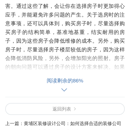
害。通过这些了解，会让你在选择房子时更加得心
应手，并能避免许多问题的产生。关于选房时的注
意事项，还可以具体到，购买房子时，尽量选择购
买房子的结构简单，基准地基重，结实耐用的房
子，因为这些房子会降低维修的成本。另外，购买
房子时，尽量选择房子楼层较低的房子，因为这样
会降低消防风险，另外，会增加阳光的照射。房子
的朝向问题可以通过房子的设计方案来解决。如果
房子没有阳光的照射，会导致室内没有日照会影响
阅读剩余的86%
心理的健康。房子的朝向问题主要是关于阳光的照
射问题。最后，房子的结构安全性问题，最好是选
择购买房子的结构简单耐用的房子。通过对房子的
返回列表
细节的了解，可以合理的选择房子。了解黄埔区新
房装修注意事项，是购买房子的前提工作。买房子
上一篇：
黄埔区装修设计公司：如何选择合适的装修公司
时，房子的结构问题最容易被忽略。考虑到这些因