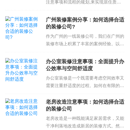
注意事项和流程的规划,来实现居住质量
缝隙需要紧密闭合，避免空气流通；背景墙的面材
的提高。开启小户型显大之旅首先,我们
需要注意防水防潮处理，避免漏水。这些细节需要
需要了解小户型的特点,小户型通常面积
广州装修案例分享：如何选择合适
在施工过程中特别注意，避免质量问题。最终需要
较小,装修空间有限,如何利用好这些空间,
的装修公司?
根据您的需求选择合适的施工工艺和质量保证。
成为显大设计的...
作为广州的一线装修公司，我们在广州的
装修市场上积累了丰富的案例经验。以下
客厅背景墙的设计和施工需要根据您的需求选择合
分享几例典型的装修案例，供您参考。请
适的材料、风格和造型。最终的效果是相对于您个
阅读以下案例了解如何选择合适的装修公
办公室装修注意事项：全面提升办
人需求和空间布局的最佳解决方案。找专业的设计
司，避免后期纠纷，选择合适的装修公
公效率与空间舒适度
师和施工队伍可以让您的背景墙成为客厅的重要装
司，打造美观实用空间案...
办公室装修是一个既需要考虑空间效率又
饰风格。因此，选择合适的设计师和施工队伍是非
需要注重舒适度的过程。如何在有限的空
常重要的。需要经常关注我们的装修攻略和装修技
间内营造高效的办公环境以及如何选择合
巧，来了解更多关于家庭装修的知识和经验。
适的装修公司和材料等问题，都是办公室
老房改造注意事项：如何选择合适
装修注意事项中需要重点关注的问题。如
的装修公司
如果您需要更专业的装修服务或者空间设计建议，
何选择合适的装修公司...
老房改造是一种既能满足家居需求，又能
可以联系我们，我们的专业团队将为您提供专业的
干净利落地改造成新居的装修方式。然
服务和解决方案。点击咨询>