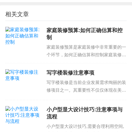
种：平面墙和立面墙。平面墙是最常见的类型，适
合现代风格；立面墙可以增加空间的深度感，可以
相关文章
适合古典风格。立面墙的造型设计可以根据空间的
需求进行定制，可以增加功能性，也可以适应空间
家庭装修预算:如何正确估算和控
制
的变化。最终需要根据您的需求选择合适的造型设
计。另外，背景墙的造型设计还需要考虑到边缘处
家庭装修预算是家庭装修中非常重要的一
个环节，如何正确估算和控制家庭装修预
理和装饰效果。例如，可以选择木条或者石板作为
算对于保证家庭装修质量和完成时间至关
边缘处理；可以选择装饰画或者雕刻作为背景墙的
重要。那么，如何正确估算和控制家庭装
写字楼装修注意事项
装饰效果。最终需要根据您的需求选择合适的造型
修预算呢？家庭装修预算估算注意事项家
设计和装饰效果。
写字楼装修是当前企业发展需求绚丽的装
庭装修预算估算是家庭...
修项目之一。其重要性不仅仅体现在美观
客厅背景墙详细要求
的外观和舒适的工作环境上，也在于能够
提高工作效率和员工幸福感。然而，写字
小户型显大设计技巧:注意事项与
客厅背景墙的施工需要遵守一些细节，如角部处
楼装修也有很多注意事项，以免出现质量
流程
理、异常处修补、防水防潮等。例如，将背景墙与
问题 atau 资金...
小户型显大设计技巧,需要合理利用空间,
墙面连接处需要加强粘结力，避免脱落；背景墙的